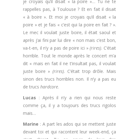
je croyais qu’il disait « la poire »… Tu ne te
rappelles pas, à Toulouse ? Et en fait il disait
« à boire ». Et moi je croyais qu’il disait « la
poire » et je fais « c’est qui la poire en fait ? ».
Le mec il voulait juste boire, il était saoul et
après j’ai fini par lui dire « non mais c’est bon,
va-t-en, il n’y a pas de poire ici »
(rires)
. C’était
horrible. Tout le monde après le concert m’a
dit « mais en fait il ne t’insultait pas, il voulait
juste boire »
(rires)
. C’était trop drôle. Mais
sinon des trucs horribles non. Il n’y a pas eu
de trucs
hardcore
.
Lucas
: Après il n’y a rien qui nous reste
comme ça, il y a toujours des trucs rigolos
mais…
Marine
: A part les ados qui se mettent juste
devant toi et qui racontent leur week-end, ça