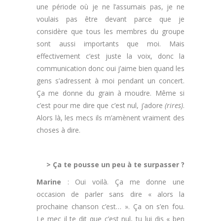
une période où je ne l’assumais pas, je ne
voulais pas être devant parce que je
considère que tous les membres du groupe
sont aussi importants que moi. Mais
effectivement c’est juste la voix, donc la
communication donc oui j’aime bien quand les
gens s’adressent à moi pendant un concert.
Ça me donne du grain à moudre. Même si
c’est pour me dire que c’est nul, j’adore
(rires)
.
Alors là, les mecs ils m’amènent vraiment des
choses à dire.
.
> Ça te pousse un peu à te surpasser ?
Marine
: Oui voilà. Ça me donne une
occasion de parler sans dire « alors la
prochaine chanson c’est… ». Ça on s’en fou.
Le mec il te dit que c’est nul, tu lui dis « ben