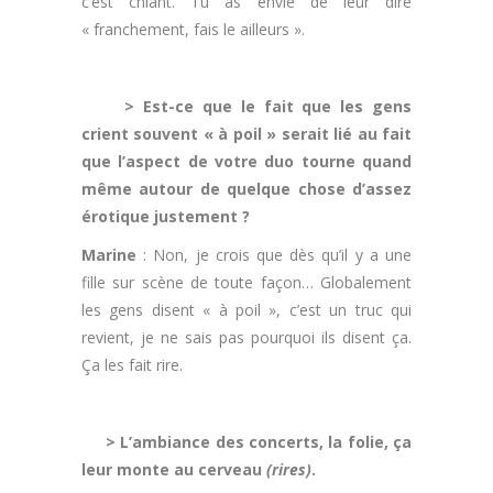
c’est chiant. Tu as envie de leur dire
« franchement, fais le ailleurs ».
.
> Est-ce que le fait que les gens
crient souvent « à poil » serait lié au fait
que l’aspect de votre duo tourne quand
même autour de quelque chose d’assez
érotique justement ?
Marine
: Non, je crois que dès qu’il y a une
fille sur scène de toute façon… Globalement
les gens disent « à poil », c’est un truc qui
revient, je ne sais pas pourquoi ils disent ça.
Ça les fait rire.
.
> L’ambiance des concerts, la folie, ça
leur monte au cerveau
(rires)
.