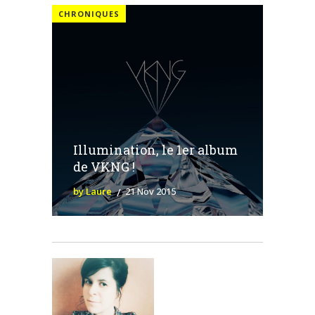
CHRONIQUES
Illumination, le 1er album
de VKNG !
by Laure
21 Nov 2015