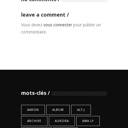
leave a comment
Vous devez
vous connecter
pour publier un
commentaire.
mots-clés
AARON
ALBUM
ALT-J
ARCHIVE
AURORA
AWA LY