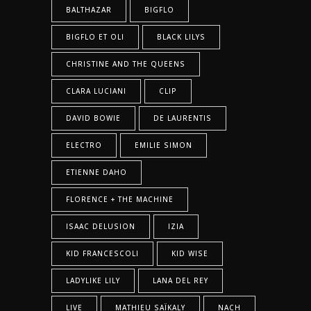
BALTHAZAR
BIGFLO
BIGFLO ET OLI
BLACK LILYS
CHRISTINE AND THE QUEENS
CLARA LUCIANI
CLIP
DAVID BOWIE
DE LAURENTIS
ELECTRO
EMILIE SIMON
ETIENNE DAHO
FLORENCE + THE MACHINE
ISAAC DELUSION
IZIA
KID FRANCESCOLI
KID WISE
LADYLIKE LILY
LANA DEL REY
LIVE
MATHIEU SAÏKALY
NACH