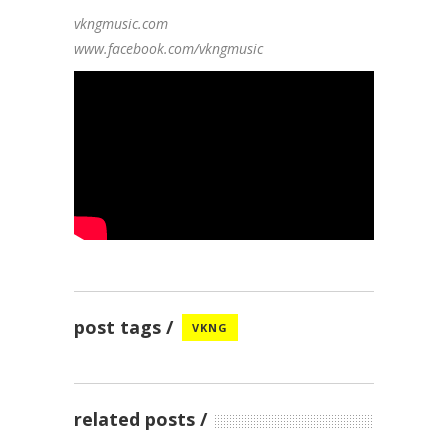
vkngmusic.com
www.facebook.com/vkngmusic
post tags
VKNG
related posts