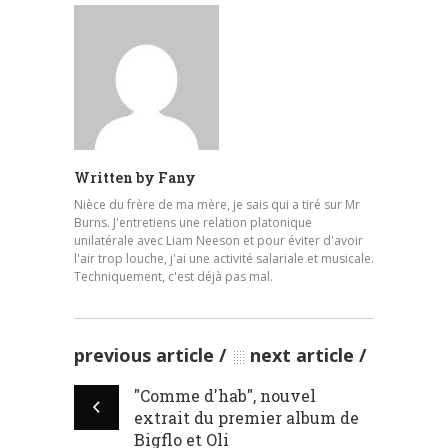
Written by
Fany
Nièce du frère de ma mère, je sais qui a tiré sur Mr
Burns. J'entretiens une relation platonique
unilatérale avec Liam Neeson et pour éviter d'avoir
l'air trop louche, j'ai une activité salariale et musicale.
Techniquement, c'est déjà pas mal.
previous article
next article
"Comme d'hab", nouvel
extrait du premier album de
Bigflo et Oli