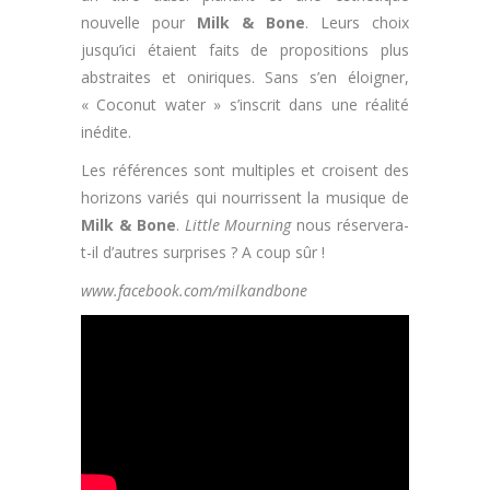
nouvelle pour
Milk & Bone
. Leurs choix
jusqu’ici étaient faits de propositions plus
abstraites et oniriques. Sans s’en éloigner,
« Coconut water » s’inscrit dans une réalité
inédite.
Les références sont multiples et croisent des
horizons variés qui nourrissent la musique de
Milk & Bone
.
Little Mourning
nous réservera-
t-il d’autres surprises ? A coup sûr !
www.facebook.com/milkandbone