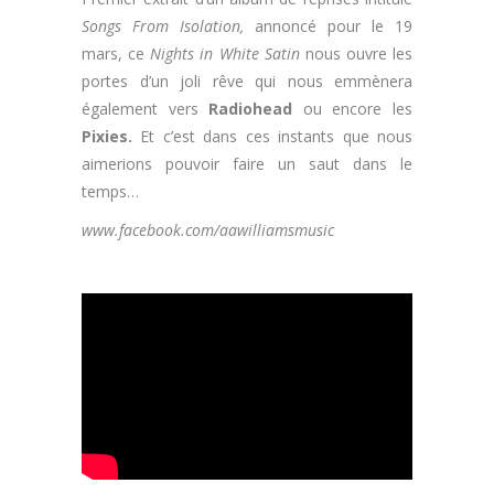
Songs From Isolation,
annoncé pour le 19
mars, ce
Nights in White Satin
nous ouvre les
portes d’un joli rêve qui nous emmènera
également vers
Radiohead
ou encore les
Pixies.
Et c’est dans ces instants que nous
aimerions pouvoir faire un saut dans le
temps…
www.facebook.com/aawilliamsmusic
.