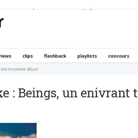
erviews
clips
flashback
playlists
concours
views
clips
flashback
playlists
concours
vrant troisième album
e : Beings, un enivrant