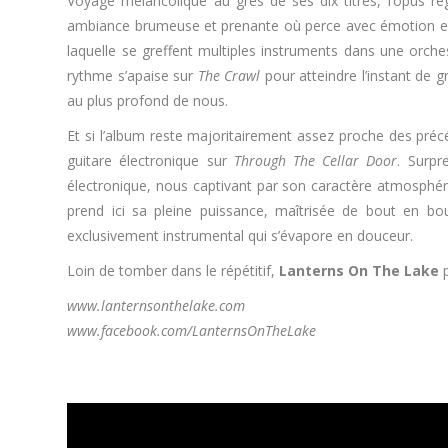
Voyage mélancolique au grès de ses dix titres, l’opus r
ambiance brumeuse et prenante où perce avec émotion et t
laquelle se greffent multiples instruments dans une orche
rythme s’apaise sur
The Crawl
pour atteindre l’instant de 
au plus profond de nous.
Et si l’album reste majoritairement assez proche des pré
guitare électronique sur
Through The Cellar Door
. Surpr
électronique, nous captivant par son caractère atmosphér
prend ici sa pleine puissance, maîtrisée de bout en b
exclusivement instrumental qui s’évapore en douceur.
Loin de tomber dans le répétitif,
Lanterns On The Lake
p
www.lanternsonthelake.com
www.facebook.com/LanternsOnTheLake