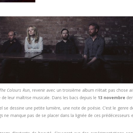
 The Colours Run
, revenir avec un troisième album n’était pas chose a
ue de leur maîtrise musicale. Dans les bacs depuis le
13 novembre
der
el se dessine une petite lumière, une note de poésie. C’est le genre de
gs
ne manque pas de se placer dans la lignée de ces prédécesseurs en