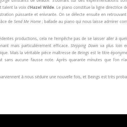
egorge d’instants de beauté. S’ouvrant sur des expérimentations so
alent la voix d’
Hazel Wilde
. Le piano constitue la ligne directrice
stration puissante et enivrante. On se délecte ensuite en retrouvant
grâce de
Send Me Home
; ballade au piano qui nous laisse admirer com
cédentes productions, cela ne l’empêche pas de se laisser aller à q
enant mais particulièrement efficace.
Stepping Down
va plus loin e
ique. Mais la véritable pièce maîtresse de
Beings
est le titre éponyme
out sans aucune fausse note. Après quarante minutes que l’on n’a
arviennent à nous séduire une nouvelle fois, et Beings est très proba