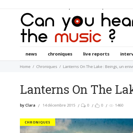
news
chroniques
live reports
int
news
chroniques
live reports
inter
Home
Chroniques
Lanterns On The Lake : Beings, un eni
Lanterns On The Lak
by Clara
14 décembre 2015
0
0
1460
CHRONIQUES