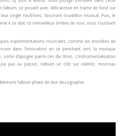
nores,
Of Dust & Matter
nous plonge d’emblée dans cette
 de l’album, se posant avec délicatesse en trame de fond sur
 leur single
Faultlines
, fascinant tourbillon musical. Puis, le
me il se doit ce merveilleux timbre de voix, nous touchant
uelques expérimentations musicales, comme les envolées de
ncore dans l’innovation en se penchant vers la musique
, sorte d’apogée parmi ces dix titres. L’instrumentalisation
ura pas vu passer, l’album se clôt sur
Inkblot
, morceau
blement l’album phare de leur discographie.