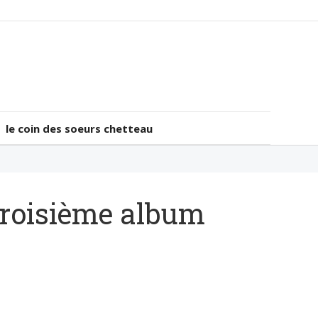
le coin des soeurs chetteau
le coin des soeurs chetteau
 troisième album