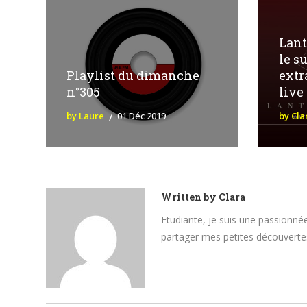
Lant
le s
Playlist du dimanche
extr
n°305
live
by Laure
01 Déc 2019
by Cla
Written by
Clara
Etudiante, je suis une passionnée
partager mes petites découvertes