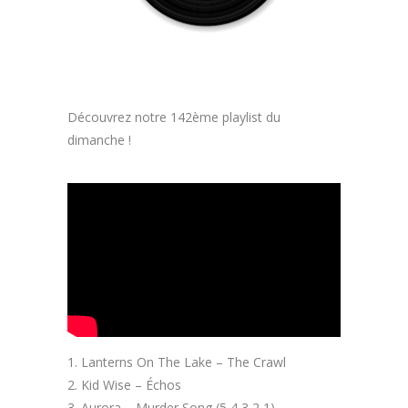
Découvrez notre 142ème playlist du
dimanche !
Lanterns On The Lake – The Crawl
Kid Wise – Échos
Aurora – Murder Song (5,4,3,2,1)