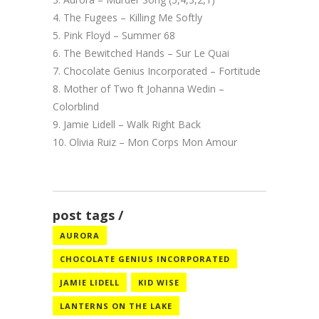
The Fugees – Killing Me Softly
Pink Floyd – Summer 68
The Bewitched Hands – Sur Le Quai
Chocolate Genius Incorporated – Fortitude
Mother of Two ft Johanna Wedin –
Colorblind
Jamie Lidell – Walk Right Back
Olivia Ruiz – Mon Corps Mon Amour
post tags
AURORA
CHOCOLATE GENIUS INCORPORATED
JAMIE LIDELL
KID WISE
LANTERNS ON THE LAKE