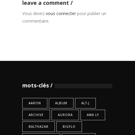
leave a comment
Vous devez
vous connecter
pour publier un
commentaire.
mots-clés
AARON
ALBUM
ALT-J
ARCHIVE
AURORA
AWA LY
BALTHAZAR
BIGFLO