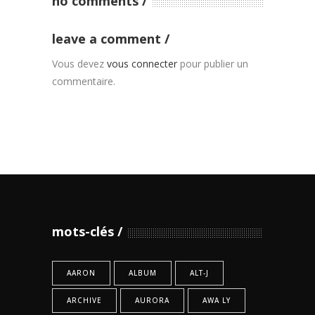
no comments
leave a comment
Vous devez
vous connecter
pour publier un
commentaire.
mots-clés
AARON
ALBUM
ALT-J
ARCHIVE
AURORA
AWA LY