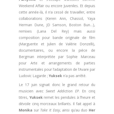
Weekend Affair ou encore Juveniles. Et depuis
cette année-là, il n’a cessé de travailler, entre
collaborations (Keren Ann, Chassol, Yaya
Herman Dune, JD Samson, Boston Bun…),
remixes (Lana Del Rey) mais aussi
composition pour bande originale de film
(Marguerite et Julien de Valérie Donzelli),
documentaires, ou encore la pièce de
Bergman interprétée par Sophie Marceau
pour Arte et arrangements de parties
instrumentales pour l’adaptation de l’Avare par
Ludovic Lagarde ;
Yuksek
n’a pas arrêté.
Le 17 juin signait donc le grand retour du
musicien avec
Sweet Addiction EP
. En cinq
titres,
Yuksek
remet les pendules à l’heure et
dévoile cinq morceaux brillants. Il fait appel à
Monika
sur
Take It Easy
, ainsi qu’au duo
Her