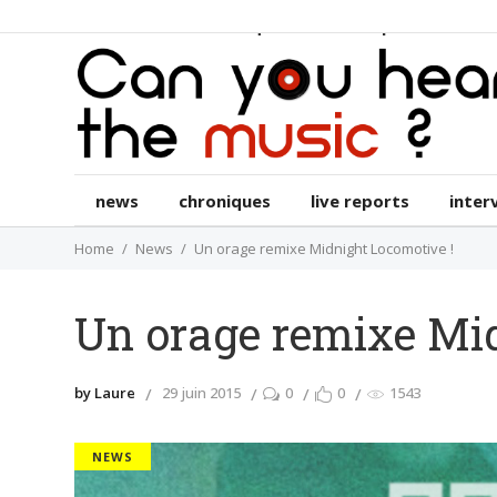
news
chroniques
live reports
int
news
chroniques
live reports
inter
Home
News
Un orage remixe Midnight Locomotive !
Un orage remixe Mi
by Laure
29 juin 2015
0
0
1543
NEWS