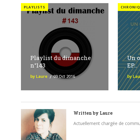
PLAYLISTS
CHRONIQ
Playlist du dimanche
Un o
n°143
EP…
by Laure
09 Oct 2016
by La
Written by
Laure
Actuellement chargée de communica