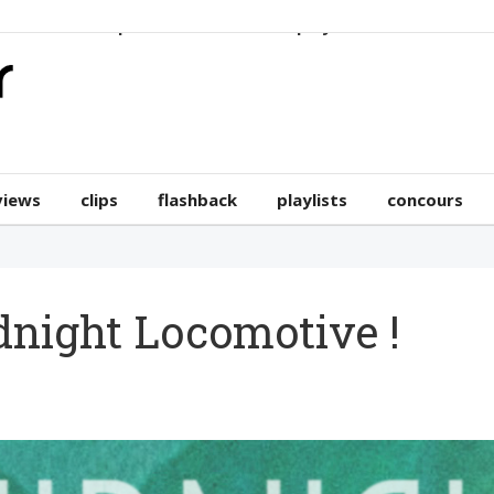
erviews
clips
flashback
playlists
concours
views
clips
flashback
playlists
concours
dnight Locomotive !