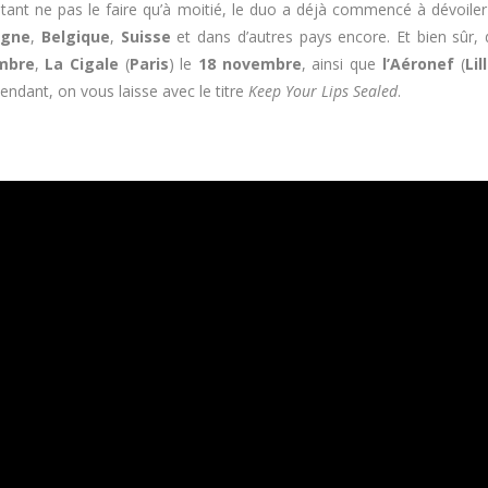
 autant ne pas le faire qu’à moitié, le duo a déjà commencé à dévoil
agne
,
Belgique
,
Suisse
et dans d’autres pays encore. Et bien sûr
mbre
,
La Cigale
(
Paris
) le
18 novembre
, ainsi que
l’Aéronef
(
Lil
ttendant, on vous laisse avec le titre
Keep Your Lips Sealed
.