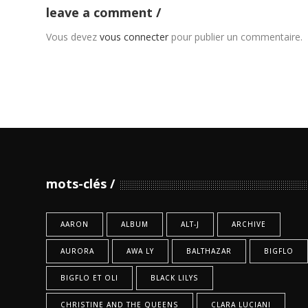
leave a comment
Vous devez
vous connecter
pour publier un commentaire.
mots-clés
AARON
ALBUM
ALT-J
ARCHIVE
AURORA
AWA LY
BALTHAZAR
BIGFLO
BIGFLO ET OLI
BLACK LILYS
CHRISTINE AND THE QUEENS
CLARA LUCIANI