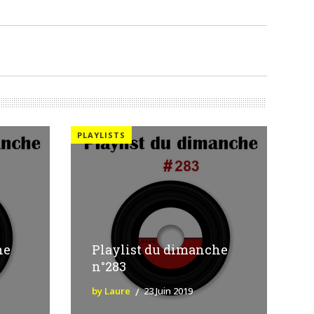
PLAYLISTS
he
Playlist du dimanche
n°283
by Laure
23 Juin 2019