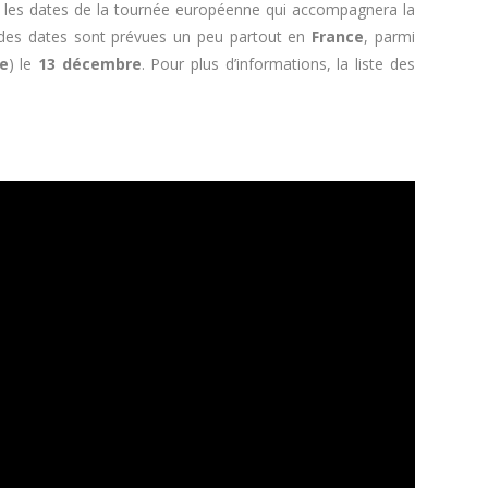
er les dates de la tournée européenne qui accompagnera la
, des dates sont prévues un peu partout en
France
, parmi
le
) le
13 décembre
. Pour plus d’informations, la liste des