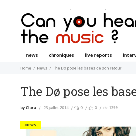
news
chroniques
live reports
int
news
chroniques
live reports
inter
Home
News
The Dø pose les bases de son retour
The Dø pose les base
by Clara
23 juillet 2014
0
0
1399
NEWS