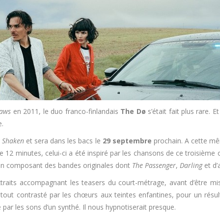
Jaws
en 2011, le duo franco-finlandais
The Dø
s’était fait plus rare.
e.
 Shaken
et sera dans les bacs le
29 septembre
prochain. A cette mê
de 12 minutes, celui-ci a été inspiré par les chansons de ce troisième
e en composant des bandes originales dont
The Passenger
,
Darling
et d’
traits accompagnant les teasers du court-métrage, avant d’être mis 
Le tout contrasté par les chœurs aux teintes enfantines, pour un ré
é par les sons d’un synthé. Il nous hypnotiserait presque.