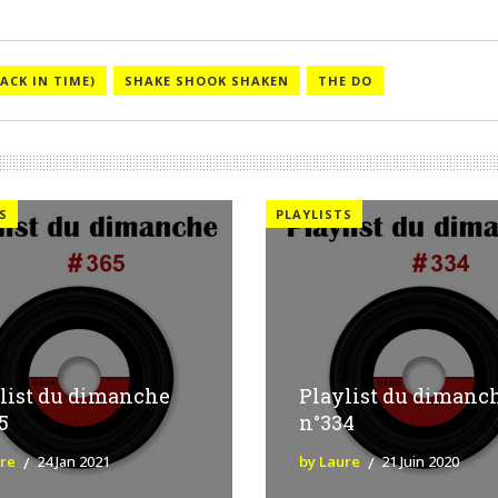
ACK IN TIME)
SHAKE SHOOK SHAKEN
THE DO
S
PLAYLISTS
list du dimanche
Playlist du dimanc
5
n°334
ure
24 Jan 2021
by Laure
21 Juin 2020