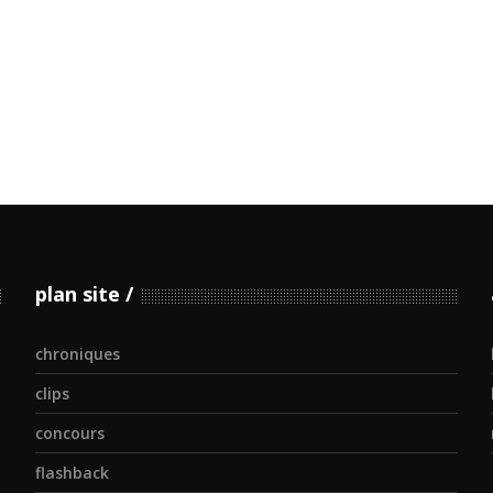
plan site
chroniques
clips
concours
flashback