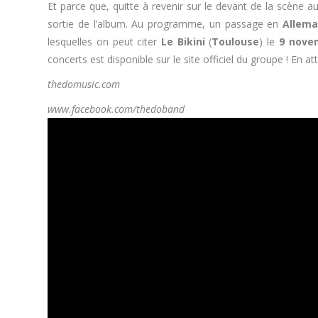
Et parce que, quitte à revenir sur le devant de la scène
sortie de l’album. Au programme, un passage en
Allem
lesquelles on peut citer
Le Bikini
(
Toulouse
) le
9 nove
concerts est disponible sur le site officiel du groupe ! En a
thedomusic.com
www.facebook.com/thedoband