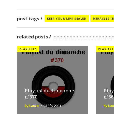
post tags
KEEP YOUR LIPS SEALED
MIRACLES (B
related posts
PLAYLISTS
PLAYLIST
Playlist du dimanche
Play
n°370
n°36
by Laure
28 Fév 2021
by La