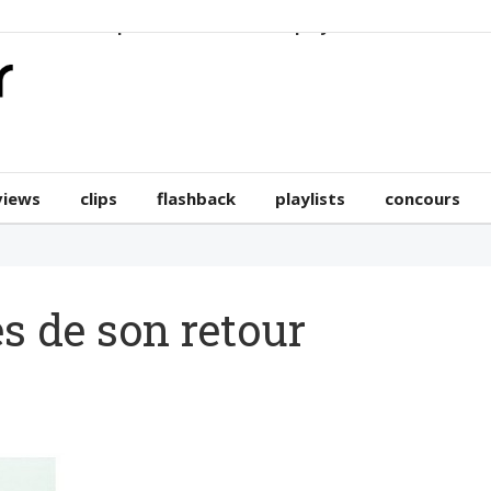
erviews
clips
flashback
playlists
concours
views
clips
flashback
playlists
concours
s de son retour