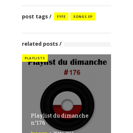
post tags
FYFE
SONGS EP
related posts
PLAYLISTS
Playlist du dimanche
n°176
by Laure
28 Mai 2017