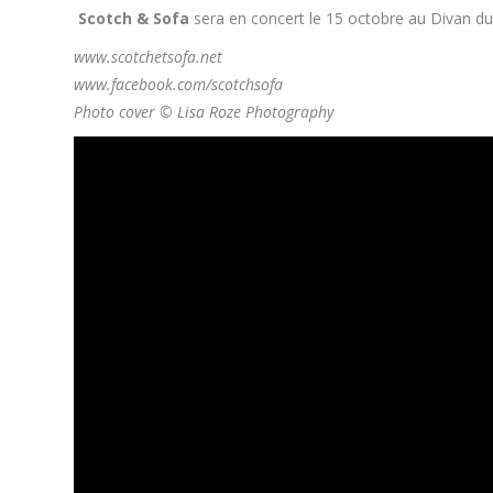
Scotch & Sofa
sera en concert le 15 octobre au Divan du
www.scotchetsofa.net
www.facebook.com/scotchsofa
Photo cover © Lisa Roze Photography