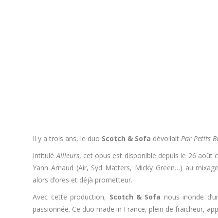
Il y a trois ans, le duo
Scotch & Sofa
dévoilait
Par Petits B
Intitulé
Ailleurs
, cet opus est disponible depuis le 26 août 
Yann Arnaud (Air, Syd Matters, Micky Green…) au mixag
alors d’ores et déjà prometteur.
Avec cette production,
Scotch & Sofa
nous inonde d’une
passionnée. Ce duo made in France, plein de fraicheur, appo