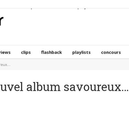
erviews
clips
flashback
playlists
concours
views
clips
flashback
playlists
concours
ureux…
nouvel album savoureux