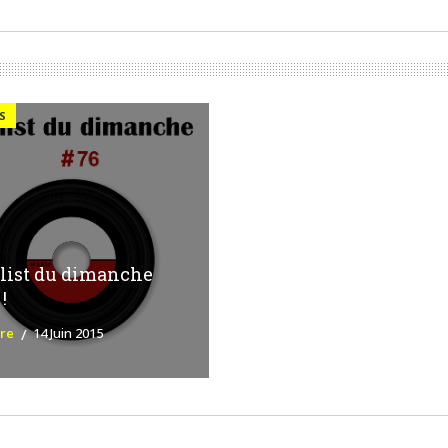
S
list du dimanche
!
ure
14 Juin 2015