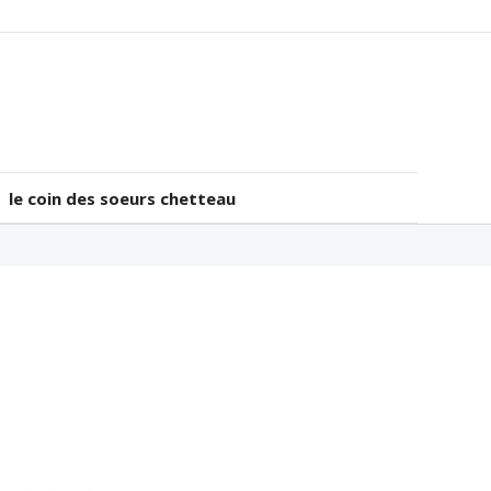
le coin des soeurs chetteau
le coin des soeurs chetteau
…