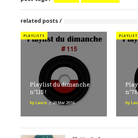
related posts
PLAYLISTS
PLAYLIST
Playlist du dimanche
Play
n°115 !
n°76 
by Laure
20 Mar 2016
by La