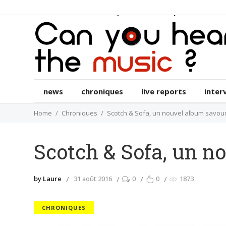
news
chroniques
live reports
int
news
chroniques
live reports
inter
Home
Chroniques
Scotch & Sofa, un nouvel album savo
Scotch & Sofa, un 
by Laure
31 août 2016
0
0
1873
CHRONIQUES