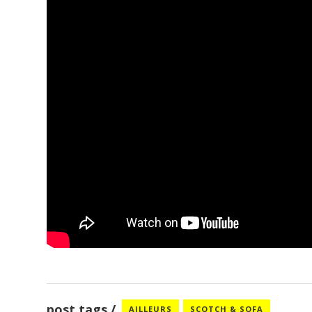
post tags
AILLEURS
SCOTCH & SOFA