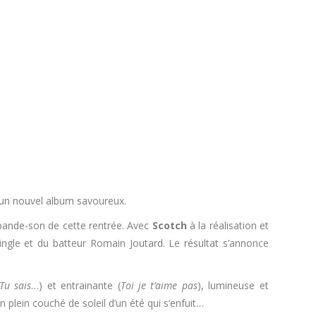
c un nouvel album savoureux.
 bande-son de cette rentrée. Avec
Scotch
à la réalisation et
ingle et du batteur Romain Joutard. Le résultat s’annonce
Tu sais
…) et entrainante (
Toi je t’aime pas
), lumineuse et
 plein couché de soleil d’un été qui s’enfuit…