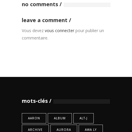
no comments
leave a comment
Vous devez
vous connecter
pour publier un
commentaire.
mots-clés
AARON
ALBUM
ALT-J
ARCHIVE
AURORA
AWA LY