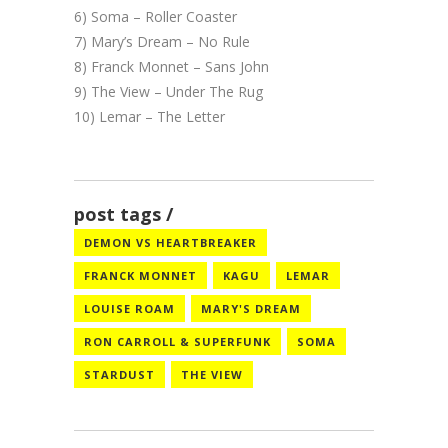
6) Soma – Roller Coaster
7) Mary’s Dream – No Rule
8) Franck Monnet – Sans John
9) The View – Under The Rug
10) Lemar – The Letter
post tags
DEMON VS HEARTBREAKER
FRANCK MONNET
KAGU
LEMAR
LOUISE ROAM
MARY'S DREAM
RON CARROLL & SUPERFUNK
SOMA
STARDUST
THE VIEW