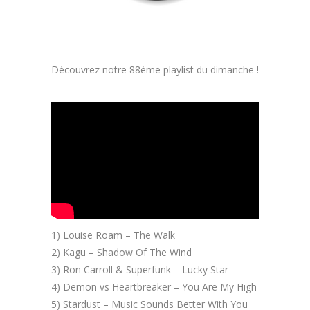
Découvrez notre 88ème playlist du dimanche !
1) Louise Roam – The Walk
2) Kagu – Shadow Of The Wind
3) Ron Carroll & Superfunk – Lucky Star
4) Demon vs Heartbreaker – You Are My High
5) Stardust – Music Sounds Better With You