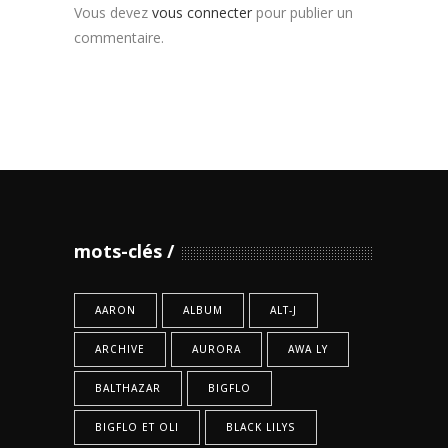
Vous devez
vous connecter
pour publier un
commentaire.
mots-clés
AARON
ALBUM
ALT-J
ARCHIVE
AURORA
AWA LY
BALTHAZAR
BIGFLO
BIGFLO ET OLI
BLACK LILYS