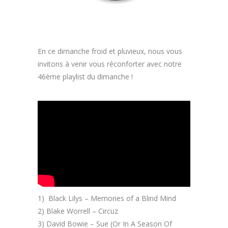
En ce dimanche froid et pluvieux, nous vous
invitons à venir vous réconforter avec notre
46ème playlist du dimanche !
1) Black Lilys – Memories of a Blind Mind
2) Blake Worrell – Circuz
3) David Bowie – Sue (Or In A Season Of