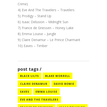
Crime)
4) Eve And The Travelers – Travelers
5) Prodigy – Stand Up
6) Isaac Delusion – Midnight Sun
7) France de Griessen – Honey Lake
8) Emma Louise – Jungle
9) Claire Denamur – Le Prince Charmant
10) Eaves – Timber
post tags
BLACK LILYS
BLAKE WORRELL
CLAIRE DENAMUR
DAVID BOWIE
EAVES
EMMA LOUISE
EVE AND THE TRAVELERS