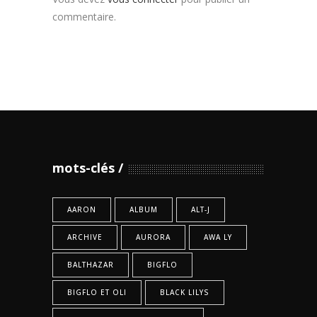
commentaire.
mots-clés
AARON
ALBUM
ALT-J
ARCHIVE
AURORA
AWA LY
BALTHAZAR
BIGFLO
BIGFLO ET OLI
BLACK LILYS