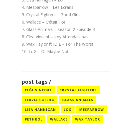
Mesparrow – Les Ecrans
Crystal Fighters – Good Girls
Wallace – C’était Toi
Glass Animals – Season 2 Episode 3
Cléa Vincent – Jmy Attendais pas
Wax Taylor ft IDIL – For The Worst
LoG – Or Maybe Not
post tags
CLÉA VINCENT
CRYSTAL FIGHTERS
FLAVIA COELHO
GLASS ANIMALS
LISA HANNIGAN
LOG
MESPARROW
PETHROL
WALLACE
WAX TAYLOR