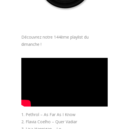
Découvrez notre 144ème playlist du
dimanche !
Pethrol – As Far As I Know
Flavia Coelho – Quer Vadiar
Lisa Hannigan – Lo