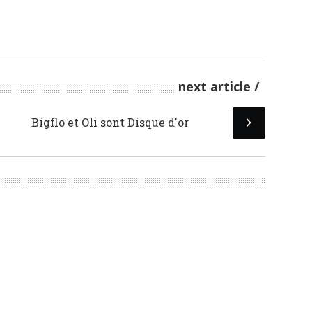
next article
Bigflo et Oli sont Disque d'or