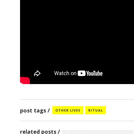
post tags
OTHER LIVES
RITUAL
related posts