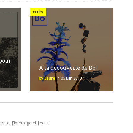
CLIPS
pour
A la découverte de Bõ !
by Laure
05 Juin 2019
te, j'interroge et j'écris.