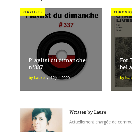
PLAYLISTS
CHRONIQ
Playlist du dimanche
For 
n°337
bel 
by Laure
12 Juil 2020
by Isa
Written by
Laure
Actuellement chargée de communica