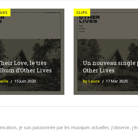
UES
CLIPS
Their Love, le très
Un nouveau single 
album d’Other Lives
Other Lives
belle
15 Juin 2020
by Laure
17 Mar 2020
tion, je suis passionnée par les musiques actuelles. J'observe, j'écou