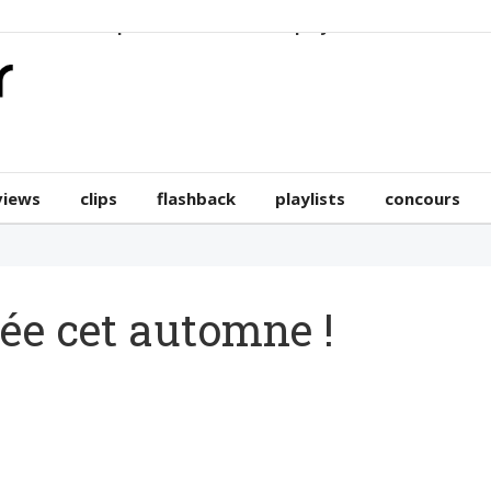
erviews
clips
flashback
playlists
concours
views
clips
flashback
playlists
concours
née cet automne !