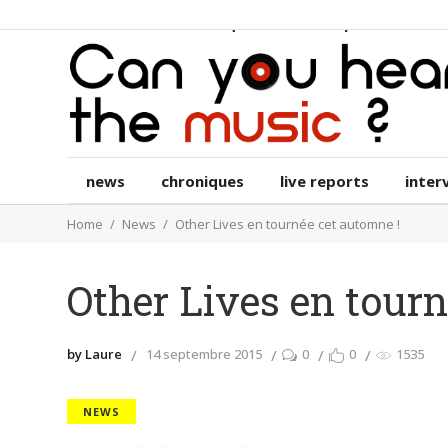
news
chroniques
live reports
int
news
chroniques
live reports
inter
Home
News
Other Lives en tournée cet automne !
Other Lives en tour
by Laure
14 septembre 2015
0
0
1535
NEWS