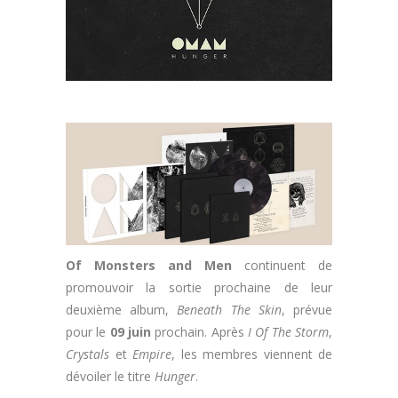
Of Monsters and Men
continuent de
promouvoir la sortie prochaine de leur
deuxième album,
Beneath The Skin
, prévue
pour le
09 juin
prochain. Après
I Of The Storm
,
Crystals
et
Empire
, les membres viennent de
dévoiler le titre
Hunger
.