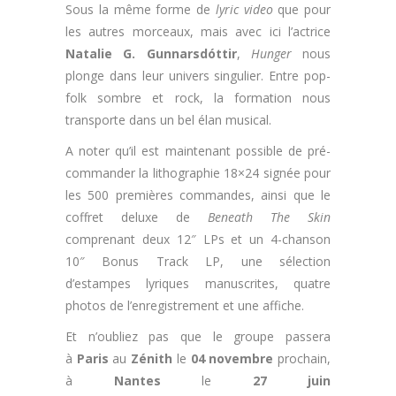
Sous la même forme de
lyric video
que pour
les autres morceaux, mais avec ici l’actrice
Natalie G. Gunnarsdóttir
,
Hunger
nous
plonge dans leur univers singulier. Entre pop-
folk sombre et rock, la formation nous
transporte dans un bel élan musical.
A noter qu’il est maintenant possible de pré-
commander la lithographie 18×24 signée pour
les 500 premières commandes, ainsi que le
coffret deluxe de
Beneath The Skin
comprenant deux 12″ LPs et un 4-chanson
10″ Bonus Track LP, une sélection
d’estampes lyriques manuscrites, quatre
photos de l’enregistrement et une affiche.
Et n’oubliez pas que le groupe passera
à
Paris
au
Zénith
le
04 novembre
prochain,
à
Nantes
le
27 juin