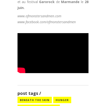
et au festival
Garorock
de
Marmande
le
28
juin.
www.ofmonstersandmen.com
www.facebook.com/ofmonstersandmen
post tags
BENEATH THE SKIN
HUNGER