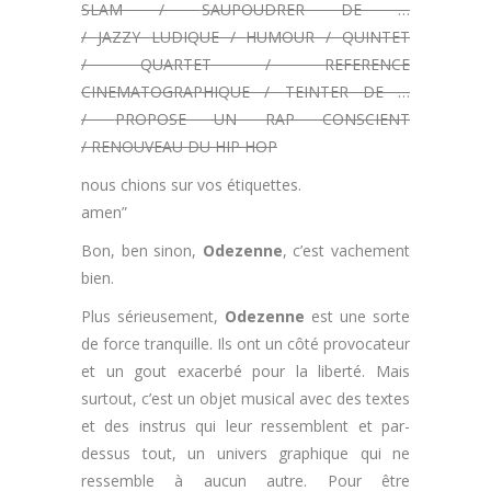
SLAM /
SAUPOUDRER DE …
/
JAZZY
LUDIQUE /
HUMOUR /
QUINTET
/
QUARTET /
REFERENCE
CINEMATOGRAPHIQUE /
TEINTER DE …
/
PROPOSE UN RAP
CONSCIENT
/
RENOUVEAU DU HIP HOP
nous chions sur vos étiquettes.
amen”
Bon, ben sinon,
Odezenne
, c’est vachement
bien.
Plus sérieusement,
Odezenne
est une sorte
de force tranquille. Ils ont un côté provocateur
et un gout exacerbé pour la liberté. Mais
surtout, c’est un objet musical avec des textes
et des instrus qui leur ressemblent et par-
dessus tout, un univers graphique qui ne
ressemble à aucun autre. Pour être