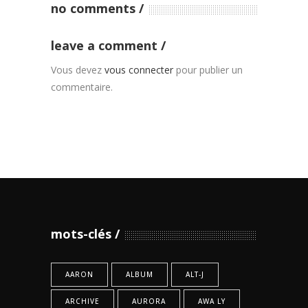
no comments
leave a comment
Vous devez
vous connecter
pour publier un
commentaire.
mots-clés
AARON
ALBUM
ALT-J
ARCHIVE
AURORA
AWA LY