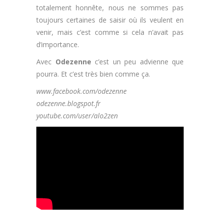
totalement honnête, nous ne sommes pas
toujours certaines de saisir où ils veulent en
venir, mais c’est comme si cela n’avait pas
d’importance.
Avec
Odezenne
c’est un peu advienne que
pourra. Et c’est très bien comme ça.
www.facebook.com/odezenne
odezenne.blogspot.fr
youtube.com/user/alo2zen