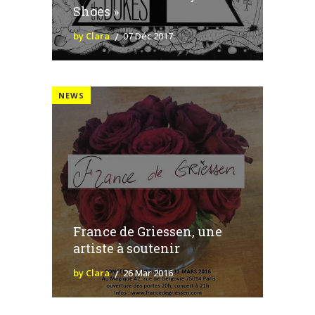
Shoes »
by Clara
07 Déc 2017
NEWS
France de Griessen, une
artiste à soutenir
by Clara
26 Mar 2016