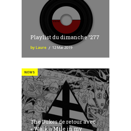
Playlist du dimanche °277
by Laure
12 Mai 2019
NEWS
The Dukes de retour avec
« Walk a Mile in my