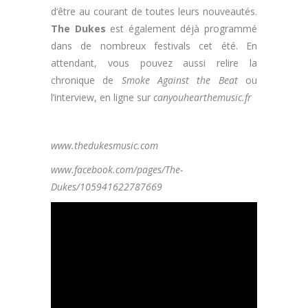
d’être au courant de toutes leurs nouveautés.
The Dukes
est également déjà programmé
dans de nombreux festivals cet été. En
attendant, vous pouvez aussi relire la
chronique de
Smoke Against the Beat
ou
l’interview, en ligne sur
canyouhearthemusic.fr
www.thedukesmusic.com
www.facebook.com/pages/The-
Dukes/105941622787669