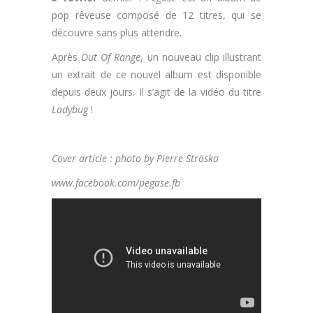
pop rêveuse composé de 12 titres, qui se
découvre sans plus attendre.
Après
Out Of Range
, un nouveau clip illustrant
un extrait de ce nouvel album est disponible
depuis deux jours. Il s’agit de la vidéo du titre
Ladybug
!
Cover article : photo by Pierre Ströska
www.facebook.com/pegase.fb