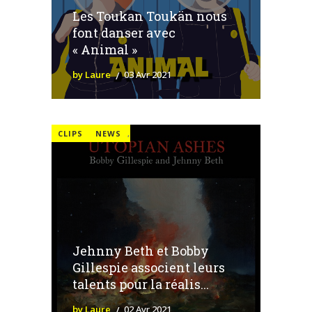
Les Toukan Toukän nous
font danser avec
« Animal »
by Laure
03 Avr 2021
CLIPS
NEWS
,
Jehnny Beth et Bobby
Gillespie associent leurs
talents pour la réalis...
by Laure
02 Avr 2021