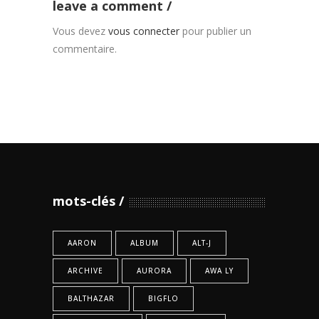
leave a comment
Vous devez
vous connecter
pour publier un
commentaire.
mots-clés
AARON
ALBUM
ALT-J
ARCHIVE
AURORA
AWA LY
BALTHAZAR
BIGFLO