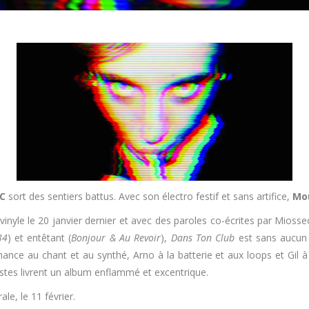
C
sort des sentiers battus. Avec son électro festif et sans artifice,
Mo
vinyle le 20 janvier dernier et avec des paroles co-écrites par Miosse
34
) et entêtant (
Bonjour & Au Revoir
),
Dans Ton Club
est sans aucun 
nce au chant et au synthé, Arno à la batterie et aux loops et Gil à
tistes livrent un album enflammé et excentrique.
le, le 11 février.