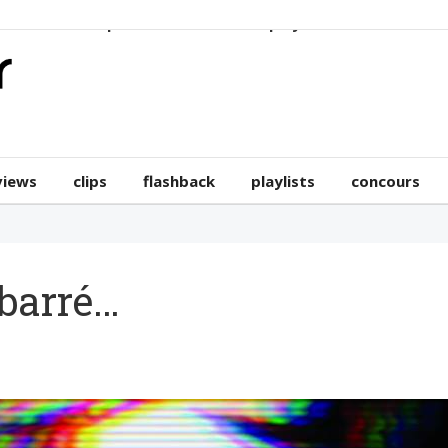
erviews
clips
flashback
playlists
concours
views
clips
flashback
playlists
concours
barré…