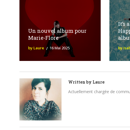
It’s
Un nouvel album pour
Happ
Marie-Flore
albu
by Laure
16 Mai 2025
by Isa
Written by
Laure
Actuellement chargée de communica