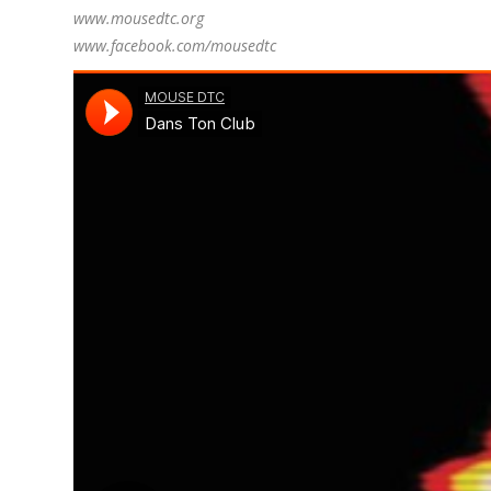
www.mousedtc.org
www.facebook.com/mousedtc