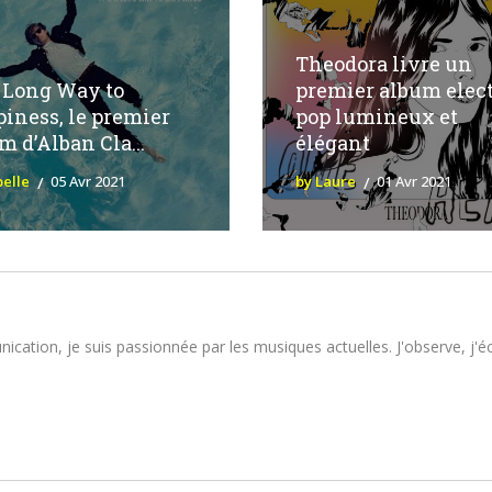
Theodora livre un
 a Long Way to
premier album elect
iness, le premier
pop lumineux et
m d’Alban Cla...
élégant
belle
05 Avr 2021
by Laure
01 Avr 2021
tion, je suis passionnée par les musiques actuelles. J'observe, j'écou