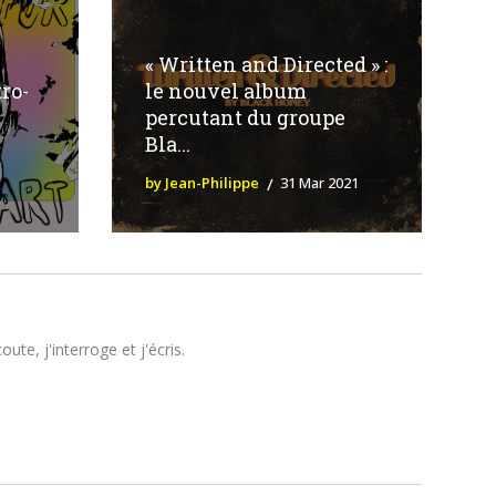
« Written and Directed » :
ro-
le nouvel album
percutant du groupe
Bla...
by Jean-Philippe
31 Mar 2021
te, j'interroge et j'écris.