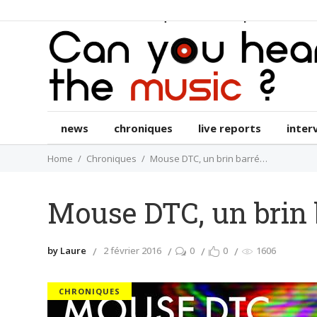
news
chroniques
live reports
int
news
chroniques
live reports
inter
Home
Chroniques
Mouse DTC, un brin barré…
Mouse DTC, un brin 
by Laure
2 février 2016
0
0
1606
CHRONIQUES