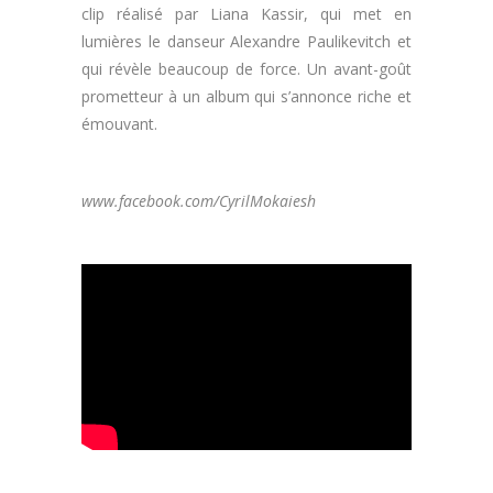
clip réalisé par Liana Kassir, qui met en
lumières le danseur Alexandre Paulikevitch et
qui révèle beaucoup de force. Un avant-goût
prometteur à un album qui s’annonce riche et
émouvant.
www.facebook.com/CyrilMokaiesh
.