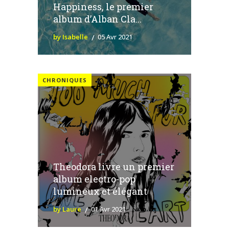
Happiness, le premier
album d’Alban Cla...
by Isabelle
05 Avr 2021
CHRONIQUES
Theodora livre un premier
album electro-pop
lumineux et élégant
by Laure
01 Avr 2021