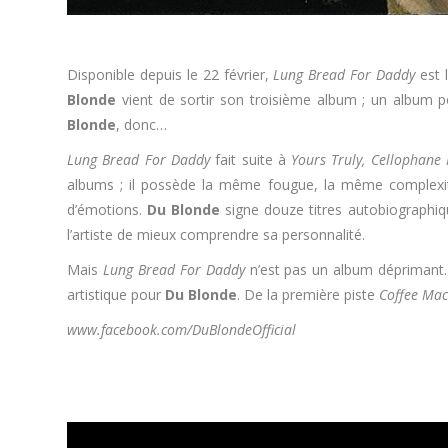
Disponible depuis le 22 février,
Lung Bread For Daddy
est 
Blonde
vient de sortir son troisième album ; un album pou
Blonde
, donc…
Lung Bread For Daddy
fait suite à
Yours Truly, Cellophane
albums ; il possède la même fougue, la même complexité.
d’émotions.
Du Blonde
signe douze titres autobiographiq
l’artiste de mieux comprendre sa personnalité.
Mais
Lung Bread For Daddy
n’est pas un album déprimant. 
artistique pour
Du Blonde
. De la première piste
Coffee Mac
www.facebook.com/DuBlondeOfficial
.