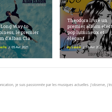
Theodora livre un
 a Long Way to
premier album elect
iness, le premier
pop lumineux et
m d’Alban Cla...
élégant
belle
05 Avr 2021
by Laure
01 Avr 2021
tion, je suis passionnée par les musiques actuelles. J'observe, j'écou