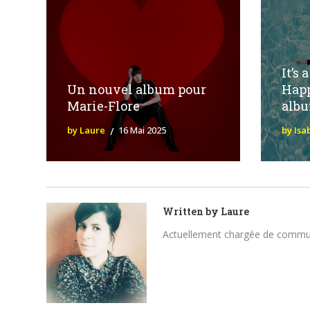
It’s
Un nouvel album pour
Happ
Marie-Flore
albu
by Laure
16 Mai 2025
by Isa
Written by
Laure
Actuellement chargée de communica