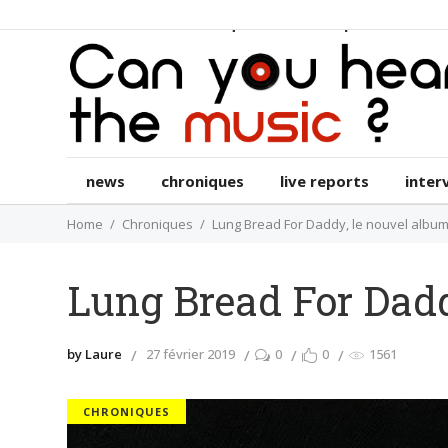
news
chroniques
live reports
int
news
chroniques
live reports
inter
Home
Chroniques
Lung Bread For Daddy, le nouvel albu
Lung Bread For Dadd
by Laure
27 février 2019
0
0
1561
CHRONIQUES