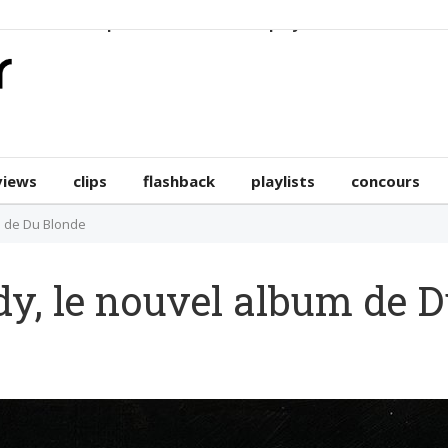
erviews
clips
flashback
playlists
concours
views
clips
flashback
playlists
concours
m de Du Blonde
y, le nouvel album de 