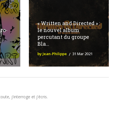
« Written and Directed » :
ro-
le nouvel album
percutant du groupe
Bla...
by Jean-Philippe
31 Mar 2021
te, j'interroge et j'écris.