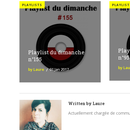
PLAYLISTS
PLAYLIST
Play
Playlist du dimanche
n°95
n°155
by La
by Laure
01 Jan 2017
Written by
Laure
Actuellement chargée de communica