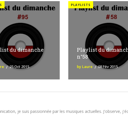
S
PLAYLISTS
list du dimanche
Playlist du dimanc
n°58
ure
25 Oct 2015
by Laure
08 Fév 2015
tion, je suis passionnée par les musiques actuelles. J'observe, j'écou