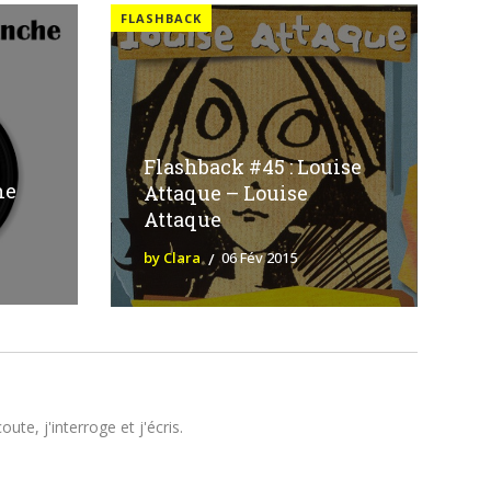
FLASHBACK
Flashback #45 : Louise
he
Attaque – Louise
Attaque
by Clara
06 Fév 2015
te, j'interroge et j'écris.