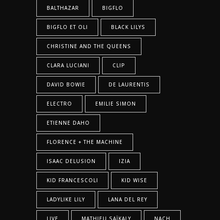
BALTHAZAR
BIGFLO
BIGFLO ET OLI
BLACK LILYS
CHRISTINE AND THE QUEENS
CLARA LUCIANI
CLIP
DAVID BOWIE
DE LAURENTIS
ELECTRO
EMILIE SIMON
ETIENNE DAHO
FLORENCE + THE MACHINE
ISAAC DELUSION
IZIA
KID FRANCESCOLI
KID WISE
LADYLIKE LILY
LANA DEL REY
LIVE
MATHIEU SAÏKALY
NACH