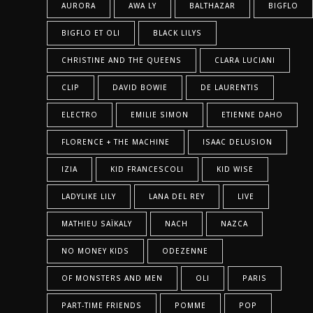
AURORA
AWA LY
BALTHAZAR
BIGFLO
BIGFLO ET OLI
BLACK LILYS
CHRISTINE AND THE QUEENS
CLARA LUCIANI
CLIP
DAVID BOWIE
DE LAURENTIS
ELECTRO
EMILIE SIMON
ETIENNE DAHO
FLORENCE + THE MACHINE
ISAAC DELUSION
IZIA
KID FRANCESCOLI
KID WISE
LADYLIKE LILY
LANA DEL REY
LIVE
MATHIEU SAÏKALY
NACH
NAZCA
NO MONEY KIDS
ODEZENNE
OF MONSTERS AND MEN
OLI
PARIS
PART-TIME FRIENDS
POMME
POP