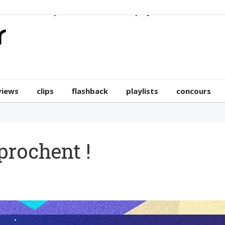
erviews
clips
flashback
playlists
concours
views
clips
flashback
playlists
concours
prochent !