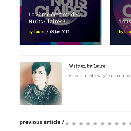
La 3ème édition des
Nuits Claires !
Tous
by Laure
09 Jan 2017
by La
Written by
Laure
Actuellement chargée de communica
previous article