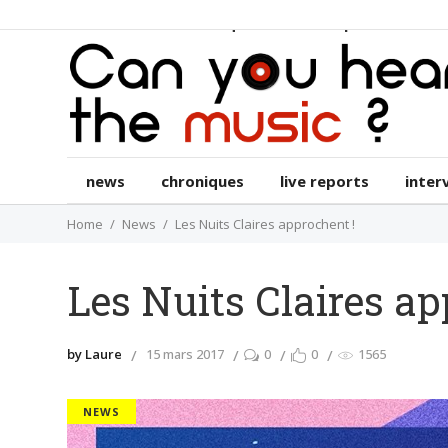
news
chroniques
live reports
int
news
chroniques
live reports
inter
Home
News
Les Nuits Claires approchent !
Les Nuits Claires ap
by Laure
15 mars 2017
0
0
1565
NEWS