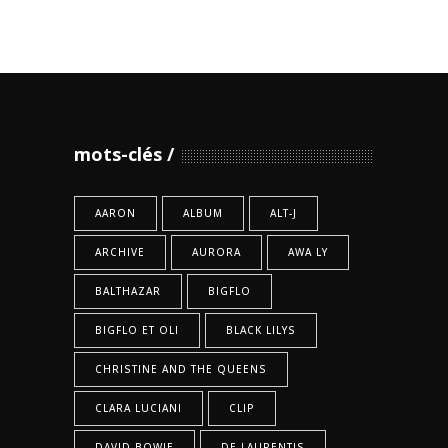
mots-clés
AARON
ALBUM
ALT-J
ARCHIVE
AURORA
AWA LY
BALTHAZAR
BIGFLO
BIGFLO ET OLI
BLACK LILYS
CHRISTINE AND THE QUEENS
CLARA LUCIANI
CLIP
DAVID BOWIE
DE LAURENTIS