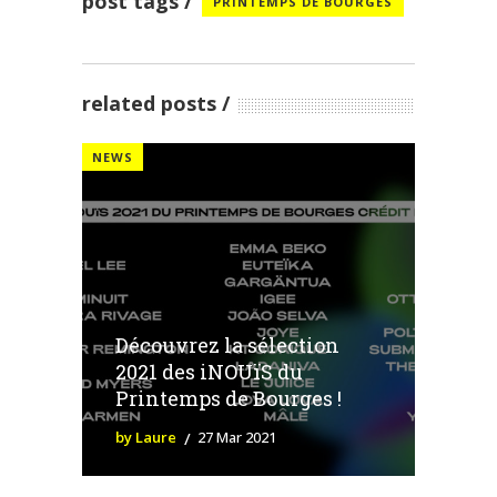
post tags
PRINTEMPS DE BOURGES
related posts
NEWS
Découvrez la sélection
2021 des iNOUïS du
Printemps de Bourges !
by Laure
27 Mar 2021