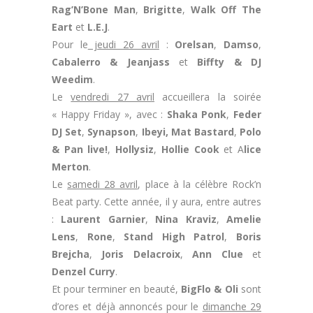
Rag’N’Bone Man
,
Brigitte
,
Walk Off The
Eart
et
L.E.J
.
Pour le
jeudi 26 avril
:
Orelsan
,
Damso
,
Cabalerro & Jeanjass
et
Biffty & DJ
Weedim
.
Le
vendredi 27 avril
accueillera la soirée
« Happy Friday », avec :
Shaka Ponk
,
Feder
DJ Set
,
Synapson
,
Ibeyi,
Mat Bastard
,
Polo
& Pan live!
,
Hollysiz
,
Hollie Cook
et A
lice
Merton
.
Le
samedi 28 avril
, place à la célèbre Rock’n
Beat party. Cette année, il y aura, entre autres
:
Laurent Garnier
,
Nina Kraviz
,
Amelie
Lens
,
Rone
,
Stand High Patrol
,
Boris
Brejcha
,
Joris Delacroix
,
Ann Clue
et
Denzel Curry
.
Et pour terminer en beauté,
BigFlo & Oli
sont
d’ores et déjà annoncés pour le
dimanche 29