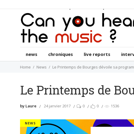
news
chroniques
live reports
int
news
chroniques
live reports
inter
Home
News
Le Printemps de Bourges dévoile sa program
Le Printemps de Bou
by Laure
24 janvier 2017
0
0
1536
NEWS