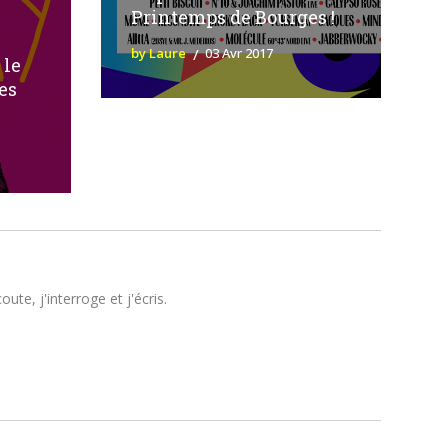
Printemps de Bourges !
by Laure
03 Avr 2017
 le
es
te, j'interroge et j'écris.