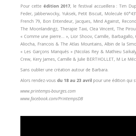
Pour cette
édition 2017
, le festival accueillera : Tim 
Feder, Jabberwocky, Yuksek, Petit Biscuit, Molecule 60°4
French 79, Bon Entendeur, Jacques, Mind Against, Recon
The Moonlandingz, Therapie Taxi, Clea Vincent, The Pirouet
« Comme une pierre… », Lior Shoov, Camille, Barbagallo,
Aliocha, Francois & The Atlas Mountains, Albin de la Sim
« Les Garçons Manqués » (Nicolas Rey & Mathieu Saïkaly)
Crew, Kery James, Camille & Julie BERTHOLLET, M Le Méchant
Sans oublier une création autour de Barbara.
Alors rendez-vous
du 18 au 23 avril
pour une édition qui 
www.printemps-bourges.com
www.facebook.com/PrintempsDB