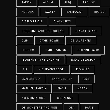
AARON
ALBUM
ALT-J
ARCHIVE
AURORA
AWA LY
BALTHAZAR
BIGFLO
BIGFLO ET OLI
BLACK LILYS
CHRISTINE AND THE QUEENS
CLARA LUCIANI
CLIP
DAVID BOWIE
DE LAURENTIS
ELECTRO
EMILIE SIMON
ETIENNE DAHO
FLORENCE + THE MACHINE
ISAAC DELUSION
IZIA
KID FRANCESCOLI
KID WISE
LADYLIKE LILY
LANA DEL REY
LIVE
MATHIEU SAÏKALY
NACH
NAZCA
NO MONEY KIDS
ODEZENNE
OF MONSTERS AND MEN
OLI
PARIS