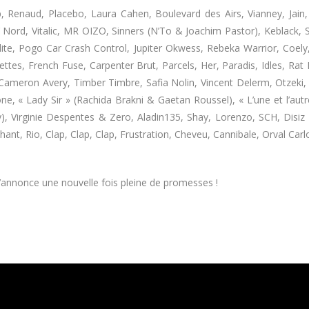
Dup, Renaud, Placebo, Laura Cahen, Boulevard des Airs, Vianney, Jain
3’ Nord, Vitalic, MR OIZO, Sinners (N’To & Joachim Pastor), Keblack,
dite, Pogo Car Crash Control, Jupiter Okwess, Rebeka Warrior, C
tes, French Fuse, Carpenter Brut, Parcels, Her, Paradis, Idles, Rat B
 Cameron Avery, Timber Timbre, Safia Nolin, Vincent Delerm, Otzeki
one, « Lady Sir » (Rachida Brakni & Gaetan Roussel), « L’une et l’au
, Virginie Despentes & Zero, Aladin135, Shay, Lorenzo, SCH, Disi
, Rio, Clap, Clap, Clap, Frustration, Cheveu, Cannibale, Orval Carlo
s’annonce une nouvelle fois pleine de promesses !