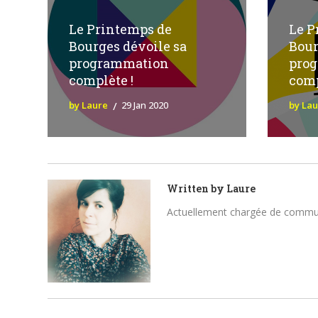
Le Printemps de
Le P
Bourges dévoile sa
Bour
programmation
pro
complète !
comp
by Laure
29 Jan 2020
by La
Written by
Laure
Actuellement chargée de communica