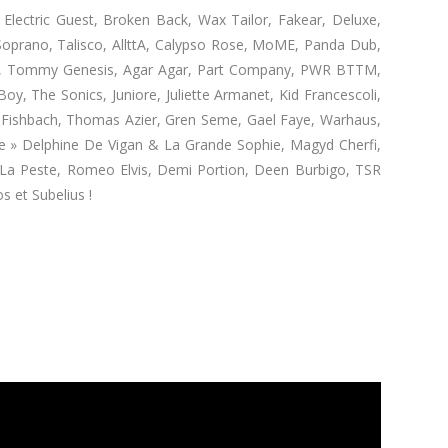
, Electric Guest, Broken Back, Wax Tailor, Fakear, Deluxe,
 Soprano, Talisco, AllttA, Calypso Rose, MoME, Panda Dub,
oely, Tommy Genesis, Agar Agar, Part Company, PWR BTTM,
oy, The Sonics, Juniore, Juliette Armanet, Kid Francescoli,
, Fishbach, Thomas Azier, Gren Seme, Gael Faye, Warhaus,
tre » Delphine De Vigan & La Grande Sophie, Magyd Cherfi,
z La Peste, Romeo Elvis, Demi Portion, Deen Burbigo, TSR
s et Subelius !