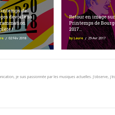
rintemps de
ges dévoile sa
Retour en image sur
grammation
Printemps de Bourg
lète !
2017…
ure
02 Fév 2018
by Laure
29 Avr 2017
tion, je suis passionnée par les musiques actuelles. J'observe, j'écou