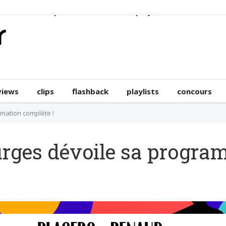
erviews
clips
flashback
playlists
concours
views
clips
flashback
playlists
concours
mation complète !
rges dévoile sa progra