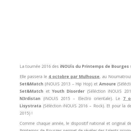
La tournée 2016 des
iNOUïs du Printemps de Bourges
s
Elle passera le
4 octobre par Mulhouse
, au Noumatrouf
Set&Match
(iNOUïS 2013 – Hip Hop) et
Amoure
(Séléct
Set&Match
et
Youth Disorder
(Séléction iNOUïS 2
N3rdistan
(iNOUïS 2015 – Electro orientale). Le
7 o
Lisystrata
(Séléction iNOUïS 2016 – Rock). Et pour la d
2015) !
Comme chaque année, le dispositif national et original de
Printemps de Bourges permet de révéler des talents promet