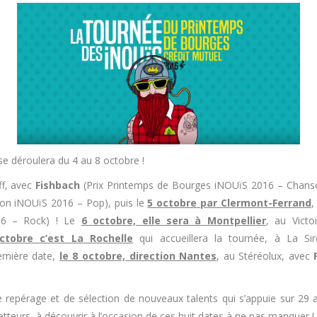
e déroulera du 4 au 8 octobre !
f, avec
Fishbach
(Prix Printemps de Bourges iNOUïS 2016 – Chans
ion iNOUïS 2016 – Pop), puis le
5 octobre par Clermont-Ferrand
,
016 – Rock) ! Le
6 octobre, elle sera à Montpellier
, au Vict
ctobre c’est La Rochelle
qui accueillera la tournée, à La S
ernière date,
le 8 octobre, direction Nantes
, au Stéréolux, avec
 repérage et de sélection de nouveaux talents qui s’appuie sur 29 an
teurs, à découvrir à l’occasion de ces huit dates à ne pas manquer !