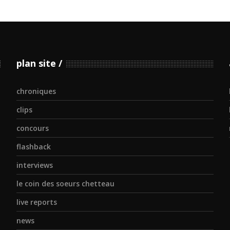
plan site
chroniques
clips
concours
flashback
interviews
le coin des soeurs chetteau
live reports
news