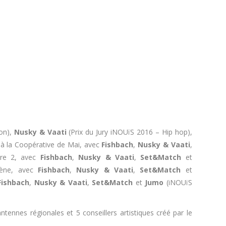
on),
Nusky & Vaati
(Prix du Jury iNOUïS 2016 – Hip hop),
 à la Coopérative de Mai, avec
Fishbach
,
Nusky & Vaati
,
oire 2, avec
Fishbach
,
Nusky & Vaati
,
Set&Match
et
irène, avec
Fishbach
,
Nusky & Vaati
,
Set&Match
et
Fishbach
,
Nusky & Vaati
,
Set&Match
et
Jumo
(iNOUïS
tennes régionales et 5 conseillers artistiques créé par le