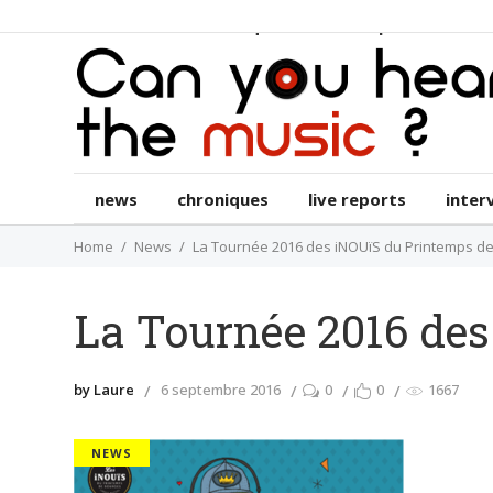
news
chroniques
live reports
int
news
chroniques
live reports
inter
Home
News
La Tournée 2016 des iNOUïS du Printemps de
La Tournée 2016 des
by Laure
6 septembre 2016
0
0
1667
NEWS