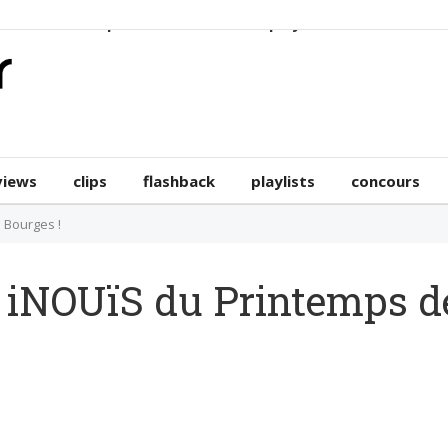
erviews
clips
flashback
playlists
concours
views
clips
flashback
playlists
concours
 Bourges !
 iNOUïS du Printemps de