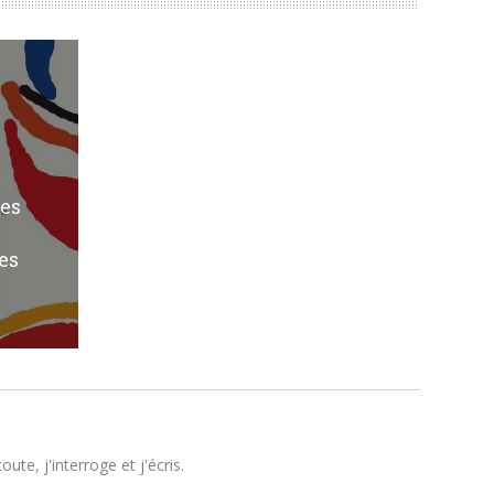
res
es
te, j'interroge et j'écris.