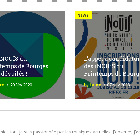
NEWS
iNOUïS du
L’appel à candidatu
temps de Bourges
des iNOUïS du
 dévoilés !
Printemps de Bourg
ure
20 Fév 2020
by Laure
07 Nov 2018
tion, je suis passionnée par les musiques actuelles. J'observe, j'écou