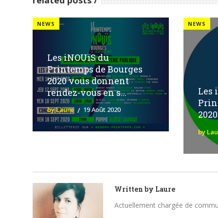
NEWS
NEWS
Les iNOUïS du
Printemps de Bourges
2020 vous donnent
Les 
rendez-vous en s...
Prin
by Laure
19 Août 2020
2020
by La
Written by
Laure
Actuellement chargée de communica