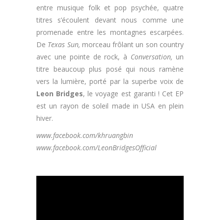
entre musique folk et pop psychée, quatre
titres s’écoulent devant nous comme une
promenade entre les montagnes escarpées.
De
Texas Sun,
morceau frôlant un son country
avec une pointe de rock, à
Conversation,
un
titre beaucoup plus posé qui nous ramène
vers la lumière, porté par la superbe voix de
Leon Bridges
, le voyage est garanti ! Cet EP
est un rayon de soleil made in USA en plein
hiver.
www.facebook.com/khruangbin
www.facebook.com/LeonBridgesOfficial