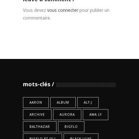
Vous devez
vous connecter
pour publier un
commentaire.
mots-clés
AARON
ALBUM
ALT-J
ARCHIVE
AURORA
AWA LY
BALTHAZAR
BIGFLO
BIGFLO ET OLI
BLACK LILYS