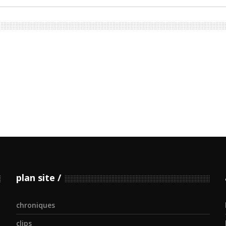
plan site
chroniques
clips