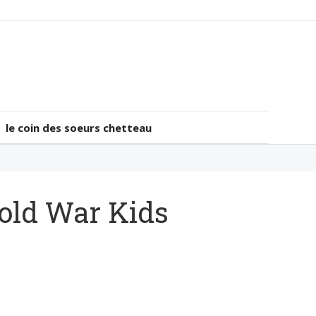
le coin des soeurs chetteau
le coin des soeurs chetteau
old War Kids