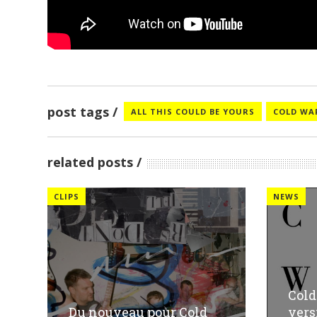
post tags
ALL THIS COULD BE YOURS
COLD WA
related posts
CLIPS
NEWS
Cold
Du nouveau pour Cold
vers