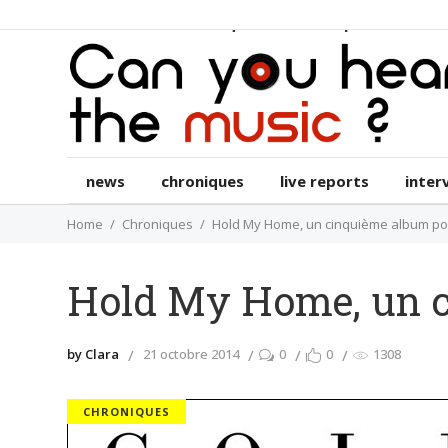
news
chroniques
live reports
int
news
chroniques
live reports
inter
Home
Chroniques
Hold My Home, un cinquième album po
Hold My Home, un c
by Clara
21 octobre 2014
0
0
1308
CHRONIQUES