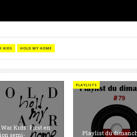
R KIDS
HOLD MY HOME
PLAYLISTS
 War Kids : First en
Playlist du dimanc
ion semi-