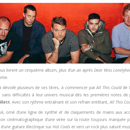
nous livrent un cinquième album, plus d’un an après
Dear Miss Lonelyhe
rtie.
à dévoilé plusieurs de ses titres, à commencer par
All This Could Be 
e sans difficultés à leur univers musical dès les premières notes 
llett
. Avec son rythme entraînant et son refrain entêtant,
All This Co
é, orné d’une ligne de synthé et de claquements de mains aux acce
sion cinématographique d’une virée sur la route toujours marquée pa
 d’une guitare électrique sur
Hot Coals
et vers un rock plus saturé mu