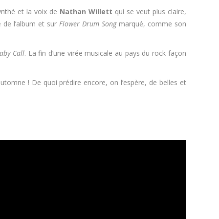
ynthé et la voix de
Nathan Willett
qui se veut plus claire,
e de l’album et sur
Flower Drum Song
marqué, comme son
aby Call
. La fin d’une virée musicale au pays du rock façon
omne ! De quoi prédire encore, on l’espère, de belles et