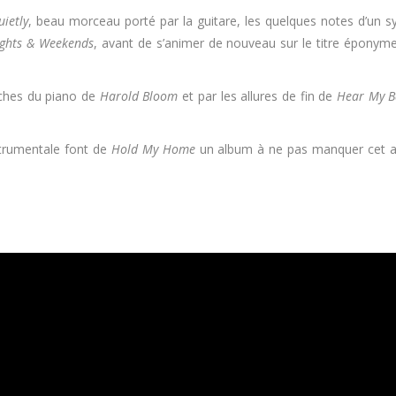
ietly
, beau morceau porté par la guitare, les quelques notes d’un s
ghts & Weekends
, avant de s’animer de nouveau sur le titre éponym
uches du piano de
Harold Bloom
et par les allures de fin de
Hear My B
strumentale font de
Hold My Home
un album à ne pas manquer cet aut