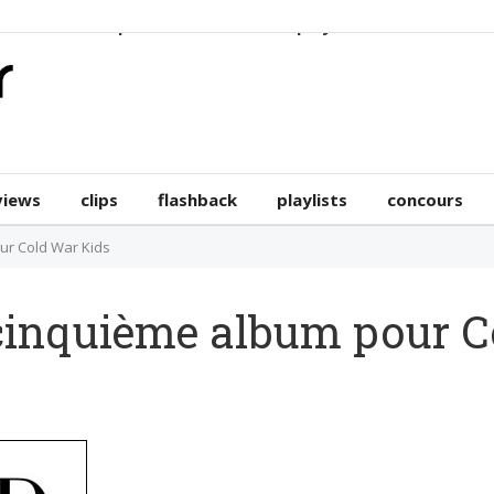
erviews
clips
flashback
playlists
concours
views
clips
flashback
playlists
concours
ur Cold War Kids
inquième album pour C