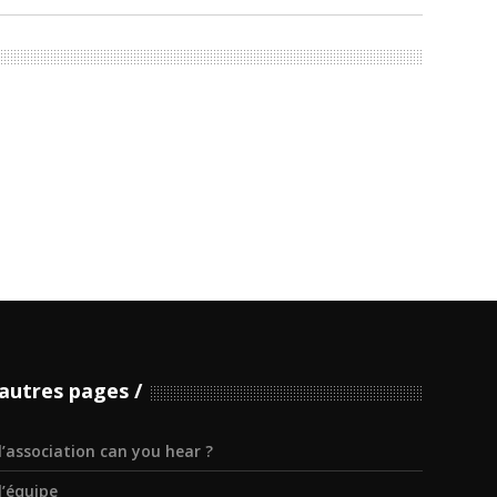
autres pages
l’association can you hear ?
l’équipe