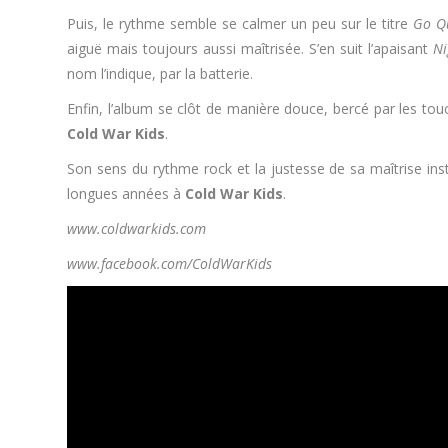
Puis, le rythme semble se calmer un peu sur le titre
Go Qu
aiguë mais toujours aussi maîtrisée. S’en suit l’apaisant
Ni
nom l’indique, par la batterie.
Enfin, l’album se clôt de manière douce, bercé par les to
Cold War Kids
.
Son sens du rythme rock et la justesse de sa maîtrise in
longues années à
Cold War Kids
.
www.coldwarkids.com
www.facebook.com/ColdWarKids