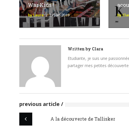
War Kids !
acou
by Laure
27 Juin 2019
by Cla
Written by
Clara
Etudiante, je suis une passionnée
partager mes petites découvertes
previous article
A la découverte de Tallisker