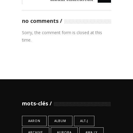
no comments
Sorry, the comment form is closed at this
time.
mots-clés
AARON
ALBUM
ALT-J
ARCHIVE
AURORA
AWA LY