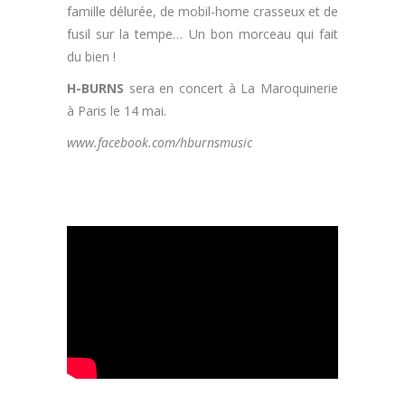
famille délurée, de mobil-home crasseux et de
fusil sur la tempe… Un bon morceau qui fait
du bien !
H-BURNS
sera en concert à La Maroquinerie
à Paris le 14 mai.
www.facebook.com/hburnsmusic
.