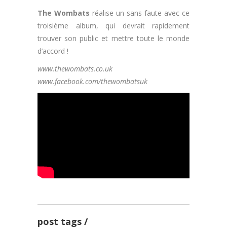
The Wombats
réalise un sans faute avec ce
troisième album, qui devrait rapidement
trouver son public et mettre toute le monde
d’accord !
www.thewombats.co.uk
www.facebook.com/thewombatsuk
post tags