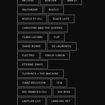
ARCHIVE
AURORA
AWA LY
BALTHAZAR
BIGFLO
BIGFLO ET OLI
BLACK LILYS
CHRISTINE AND THE QUEENS
CLARA LUCIANI
CLIP
DAVID BOWIE
DE LAURENTIS
ELECTRO
EMILIE SIMON
ETIENNE DAHO
FLORENCE + THE MACHINE
ISAAC DELUSION
IZIA
KID FRANCESCOLI
KID WISE
LADYLIKE LILY
LANA DEL REY