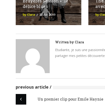
Bruyères Session » : le
The 
délice blues
avec
by Clara
25 Avr 2019
by Cla
Written by
Clara
Etudiante, je suis une passionnée
partager mes petites découvertes
previous article
Un premier clip pour Emile Haynie