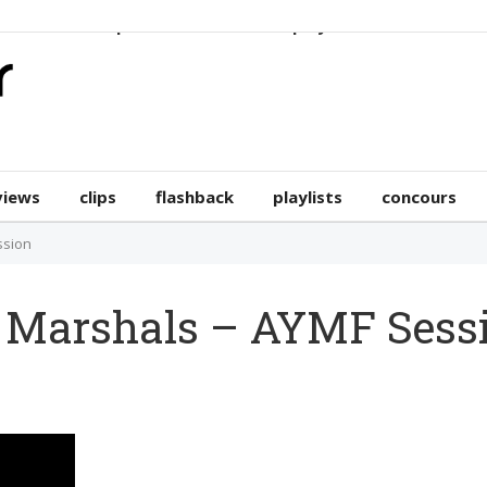
erviews
clips
flashback
playlists
concours
views
clips
flashback
playlists
concours
ssion
e Marshals – AYMF Sess