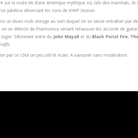
sur la route 66 d’une Amérique mythique où, tels des marshals, ils v
d’un Jukebox déversant les sons de
AYMF Session
.
ns un blues-rock vintage au sein duquel on se laisse entraîner par d
 on se délecte de l’harmonica venant rehausser les accords de guita
r
Sugar
. Sillonnant entre du
John Mayall
et du
Black Pistol Fire
,
The
raffic
.
orter par ce côté un peu
old
et ricain. A savourer sans modération.