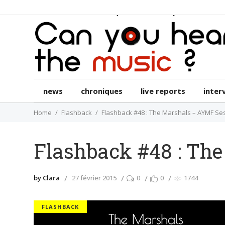
news
chroniques
live reports
int
news
chroniques
live reports
inter
Home
Flashback
Flashback #48 : The Marshals – AYMF Se
Flashback #48 : Th
by Clara
27 février 2015
0
0
1744
FLASHBACK