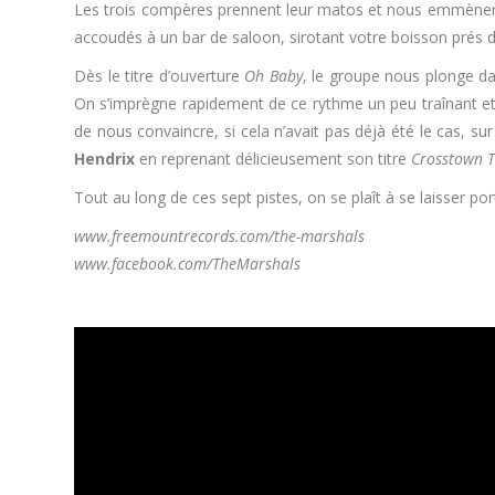
Les trois compères prennent leur matos et nous emmènent 
accoudés à un bar de saloon, sirotant votre boisson prés 
Dès le titre d’ouverture
Oh Baby
, le groupe nous plonge da
On s’imprègne rapidement de ce rythme un peu traînant et
de nous convaincre, si cela n’avait pas déjà été le cas, su
Hendrix
en reprenant délicieusement son titre
Crosstown T
Tout au long de ces sept pistes, on se plaît à se laisser p
www.freemountrecords.com/the-marshals
www.facebook.com/TheMarshals