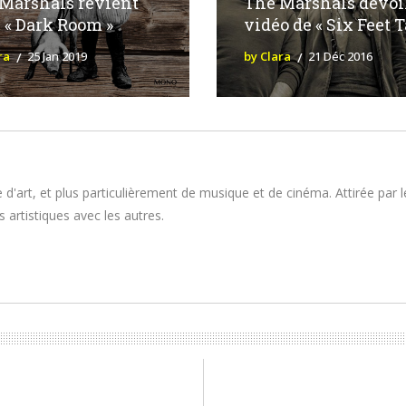
Marshals revient
The Marshals dévoil
 « Dark Room »
vidéo de « Six Feet T
ra
25 Jan 2019
by Clara
21 Déc 2016
 d'art, et plus particulièrement de musique et de cinéma. Attirée par 
 artistiques avec les autres.