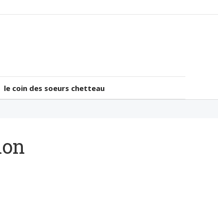
le coin des soeurs chetteau
le coin des soeurs chetteau
ion