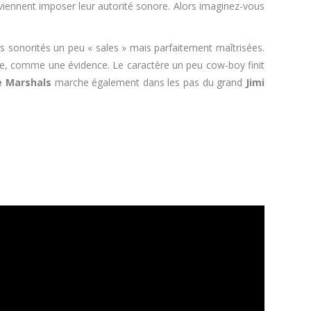
iennent imposer leur autorité sonore. Alors imaginez-vous
es sonorités un peu « sales » mais parfaitement maîtrisées.
re, comme une évidence. Le caractère un peu cow-boy finit
 Marshals
marche également dans les pas du grand
Jimi