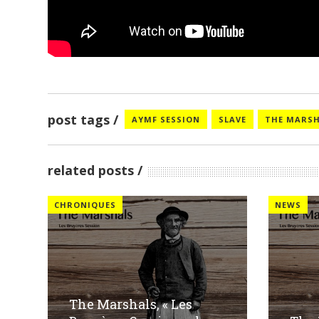
post tags
AYMF SESSION
SLAVE
THE MARS
related posts
CHRONIQUES
NEWS
The Marshals, « Les