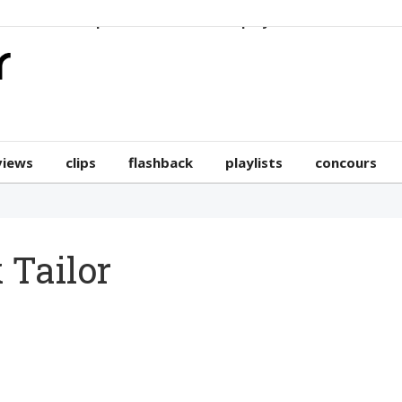
erviews
clips
flashback
playlists
concours
views
clips
flashback
playlists
concours
 Tailor