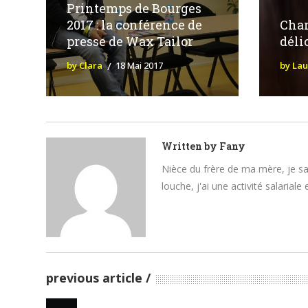
Printemps de Bourges
2017 : la conférence de
Char
presse de Wax Tailor
déli
by Clara
18 Mai 2017
by La
Written by
Fany
Nièce du frère de ma mère, je sais
louche, j'ai une activité salarial
previous article