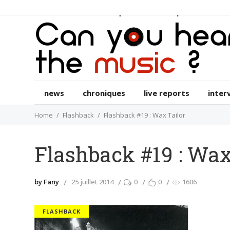
news
chroniques
live reports
int
news
chroniques
live reports
inter
Home
Flashback
Flashback #19 : Wax Tailor
Flashback #19 : Wax
by Fany
25 juillet 2014
0
0
1606
FLASHBACK