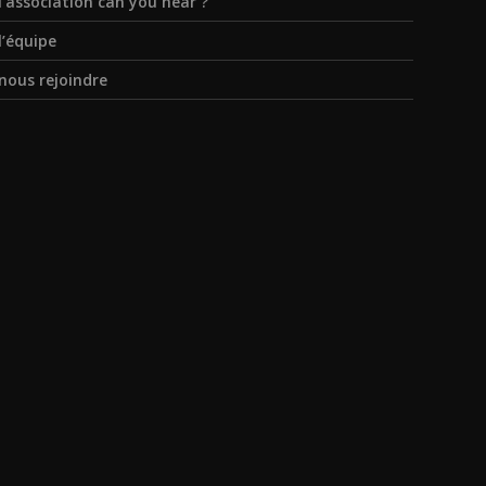
l’association can you hear ?
l’équipe
nous rejoindre