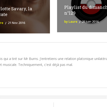
Playlist du dimanc
lotte Savary, la
n°129
cate
by Laure
26 Juin 2016
ure
21 Nov 2016
 qui a tiré sur Mr Burns. J'entretiens une relation platonique unilatér
e et musicale. Techniquement, c'est déjà pas mal.