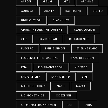
AARON
ALBUM
ALT-J
ARCHIVE
AURORA
AWA LY
BALTHAZAR
BIGFLO
BIGFLO ET OLI
BLACK LILYS
CHRISTINE AND THE QUEENS
CLARA LUCIANI
CLIP
DAVID BOWIE
DE LAURENTIS
ELECTRO
EMILIE SIMON
ETIENNE DAHO
FLORENCE + THE MACHINE
ISAAC DELUSION
IZIA
KID FRANCESCOLI
KID WISE
LADYLIKE LILY
LANA DEL REY
LIVE
MATHIEU SAÏKALY
NACH
NAZCA
NO MONEY KIDS
ODEZENNE
OF MONSTERS AND MEN
OLI
PARIS