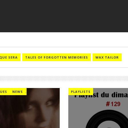
QUE SERA
TALES OF FORGOTTEN MEMORIES
WAX TAILOR
UES
NEWS
,
PLAYLISTS