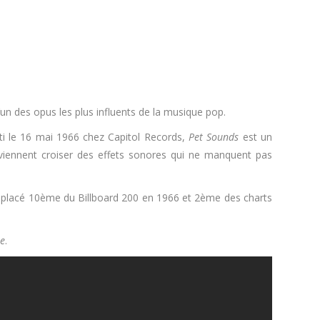
un des opus les plus influents de la musique pop.
rti le 16 mai 1966 chez Capitol Records,
Pet Sounds
est un
viennent croiser des effets sonores qui ne manquent pas
t placé 10ème du Billboard 200 en 1966 et 2ème des charts
ie
.