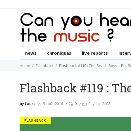
news
chroniques
live reports
int
news
chroniques
live reports
inter
Home
Flashback
Flashback #119 : The Beach Boys – Pet 
Flashback #119 : Th
by Laure
5 août 2016
0
0
2408
FLASHBACK