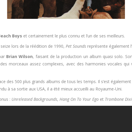
Beach Boys
et certainement le plus connu et l’un de ses meilleurs.
seize lors de la réédition de 1990,
Pet Sounds
représente également l’
 par
Brian Wilson
, faisant de la production un album quasi solo. So
le des morceaux assez complexes, avec des harmonies vocales qui 
ace des 500 plus grands albums de tous les temps. Il s’est égalemen
ndu à sa sortie aux USA, il a été mieux accueilli au Royaume-Uni.
bonus :
Unreleased Backgrounds
,
Hang On To Your Ego
et
Trombone Dix