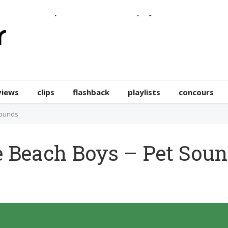
erviews
clips
flashback
playlists
concours
views
clips
flashback
playlists
concours
Sounds
e Beach Boys – Pet Sou