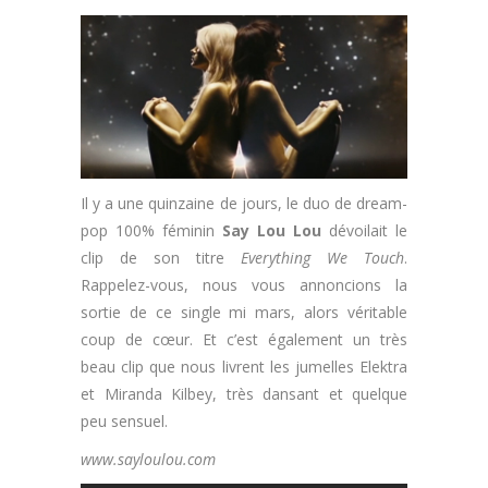
Il y a une quinzaine de jours, le duo de dream-
pop 100% féminin
Say Lou Lou
dévoilait le
clip de son titre
Everything We Touch
.
Rappelez-vous, nous vous annoncions la
sortie de ce single mi mars, alors véritable
coup de cœur. Et c’est également un très
beau clip que nous livrent les jumelles Elektra
et Miranda Kilbey, très dansant et quelque
peu sensuel.
www.sayloulou.com