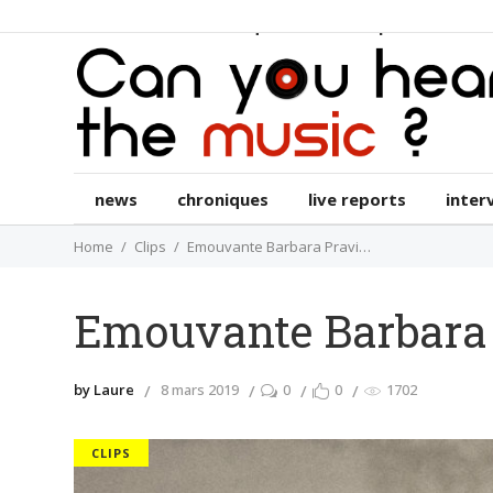
news
chroniques
live reports
int
news
chroniques
live reports
inter
Home
Clips
Emouvante Barbara Pravi…
Emouvante Barbara
by Laure
8 mars 2019
0
0
1702
CLIPS