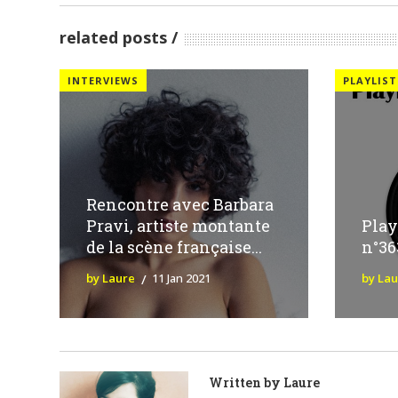
related posts
INTERVIEWS
PLAYLIST
Rencontre avec Barbara
Pravi, artiste montante
Play
de la scène française...
n°36
by Laure
11 Jan 2021
by La
Written by
Laure