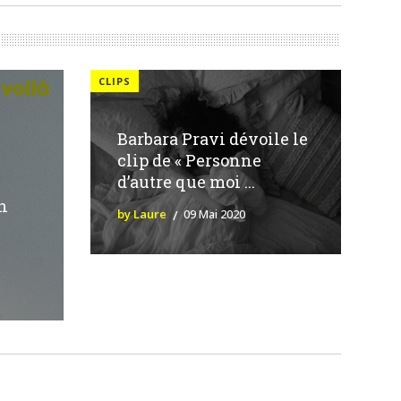
CLIPS
Barbara Pravi dévoile le
clip de « Personne
d’autre que moi ...
un
by Laure
09 Mai 2020