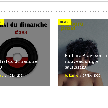
S
NEWS
Barbara Pravi sort 
list du dimanche
nouveau single
3
saisissant
ure
10 Jan 2021
by Laure
07 Nov 2020