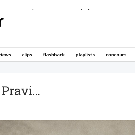
erviews
clips
flashback
playlists
concours
views
clips
flashback
playlists
concours
 Pravi…