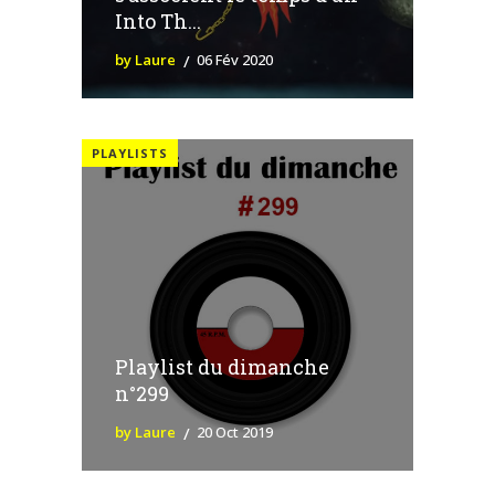
Into Th...
by Laure
06 Fév 2020
PLAYLISTS
Playlist du dimanche
n°299
by Laure
20 Oct 2019