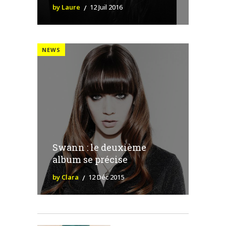
by Laure
12 Juil 2016
NEWS
Swann : le deuxième
album se précise
by Clara
12 Déc 2015