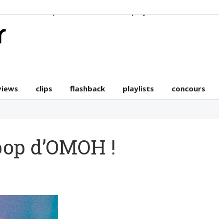
erviews
clips
flashback
playlists
concours
views
clips
flashback
playlists
concours
 pop d’OMOH !