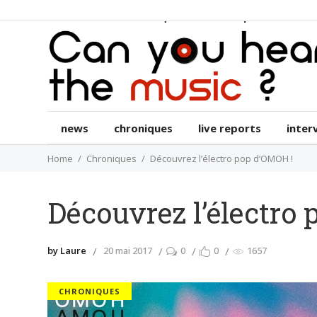
news
chroniques
live reports
int
news
chroniques
live reports
inter
Home
Chroniques
Découvrez l’électro pop d’OMOH !
Découvrez l’électro
by Laure
20 mai 2017
0
0
1657
CHRONIQUES