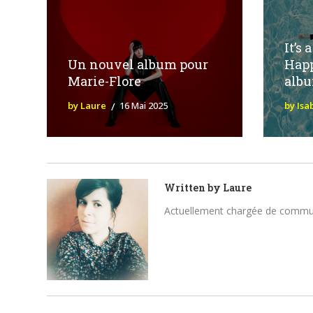
It’s
Un nouvel album pour
Happ
Marie-Flore
albu
by Laure
16 Mai 2025
by Isa
Written by
Laure
Actuellement chargée de communica