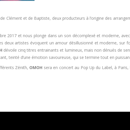
de Clément et de Baptiste, deux producteurs à l’origine des arrang
re 2017 et nous plonge dans un son décomplexé et moderne, avec un
, les deux artistes évoquent un amour désillusionné et moderne, sur
H
dévoile cinq titres entrainants et lumineux, mais non dénués de sens
vrant, teinté d’une émotion savoureuse, qui se termine tout en puissanc
fférents Zénith,
OMOH
sera en concert au Pop Up du Label, à Paris, le