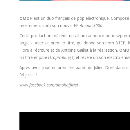
OMOH
est un duo français de pop électronique. Composé 
récemment sorti son nouvel EP
Amour 3000
.
Cette production précède un album annoncé pour septemb
anglais. Avec ce premier titre, qui donne son nom à l’EP
Flore à l’écriture et de Antoine Gaillet à la réalisation,
OMO
un titre enjoué (
Tropicalling !
) et révèle un son électro eni
Après avoir joué en première partie de Julien Doré dans di
06 juillet !
www.facebook.com/omohofficiel
.*