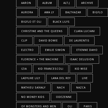
AARON
ALBUM
ALT-J
ARCHIVE
AURORA
AWA LY
BALTHAZAR
BIGFLO
BIGFLO ET OLI
BLACK LILYS
CHRISTINE AND THE QUEENS
CLARA LUCIANI
CLIP
DAVID BOWIE
DE LAURENTIS
ELECTRO
EMILIE SIMON
ETIENNE DAHO
FLORENCE + THE MACHINE
ISAAC DELUSION
IZIA
KID FRANCESCOLI
KID WISE
LADYLIKE LILY
LANA DEL REY
LIVE
MATHIEU SAÏKALY
NACH
NAZCA
NO MONEY KIDS
ODEZENNE
OF MONSTERS AND MEN
OLI
PARIS