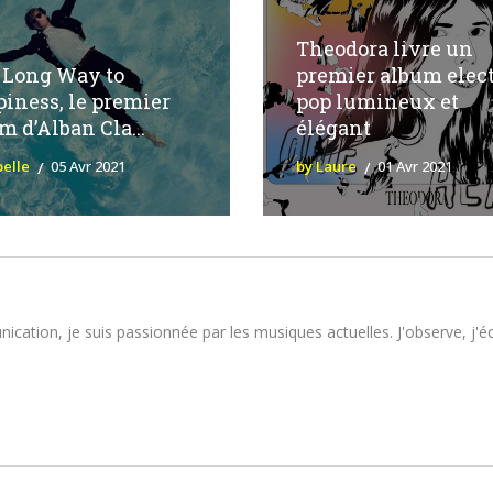
Theodora livre un
 a Long Way to
premier album elect
iness, le premier
pop lumineux et
m d’Alban Cla...
élégant
belle
05 Avr 2021
by Laure
01 Avr 2021
tion, je suis passionnée par les musiques actuelles. J'observe, j'écou