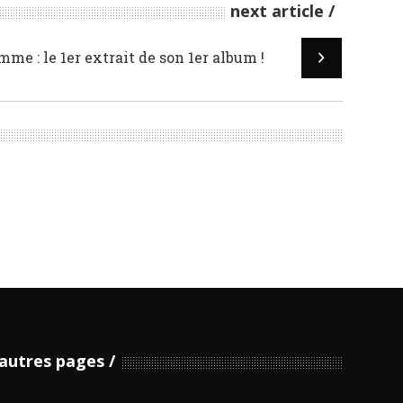
next article
me : le 1er extrait de son 1er album !
autres pages