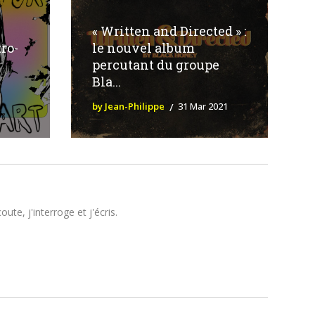
« Written and Directed » :
ro-
le nouvel album
percutant du groupe
Bla...
by Jean-Philippe
31 Mar 2021
te, j'interroge et j'écris.