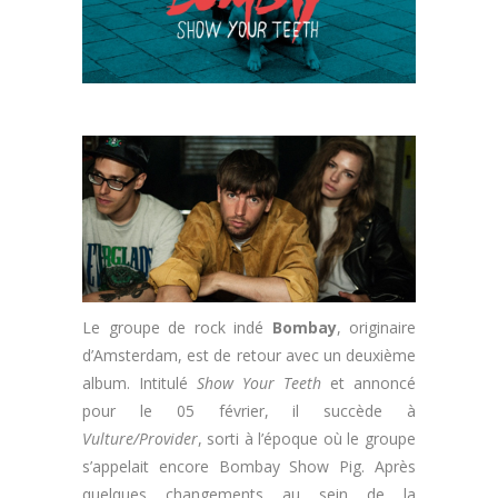
Le groupe de rock indé
Bombay
, originaire
d’Amsterdam, est de retour avec un deuxième
album. Intitulé
Show Your Teeth
et annoncé
pour le 05 février, il succède à
Vulture/Provider
, sorti à l’époque où le groupe
s’appelait encore Bombay Show Pig. Après
quelques changements au sein de la