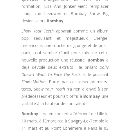
formation, Lisa Ann Jonker vient remplacer
Linda van Leeuwen et Bombay Show Pig
devient alors
Bombay
.
Show Your Teeth
apparait comme un album
pop séduisant et majestueux. Énergie,
mélancolie, une touche de grunge et de post-
punk, tout semble réunit pour faire de cette
nouvelle production une réussite.
Bombay
a
déjà dévoilé deux extraits : le brillant
Dolly
Doesn’t Want To Face The Facts
et le puissant
Slow Motion
. Porté par ces deux premiers
titres,
Show Your Teeth
n’a rien a envié à son
prédécesseur et pourrait offrir à
Bombay
une
visibilité à la hauteur de son talent !
Bombay
sera en concert à l’Aéronef de Lille le
10 mars, à l’Empreinte à Savigny-Le-Temple le
11 mars et au Point Ephémère à Paris le 03