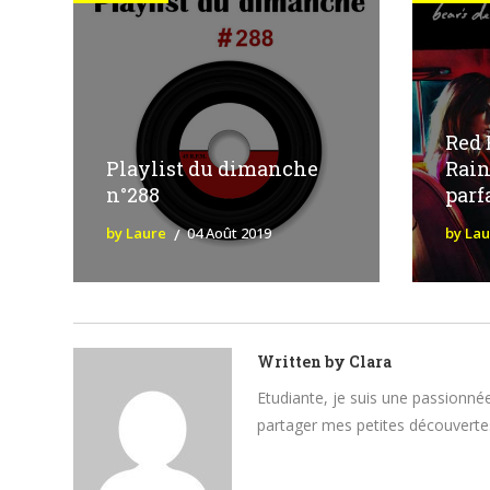
Red 
Playlist du dimanche
Rain
n°288
parfa
by Laure
04 Août 2019
by La
Written by
Clara
Etudiante, je suis une passionnée
partager mes petites découvertes