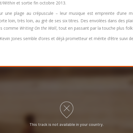
t/Within
et sortie fin octobre 2013.
r une plage au crépuscule – leur musique est empreinte d’une mél
te loin, très loin, au gré de ses six titres. Des envolées dans des p
ntes comme
Writing On the Wall
, tout en passant par la touche plus fol
vin Jones semble d’ores et déjà prometteur et mérite d’être suivi de