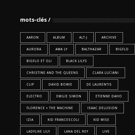
mots-clés
AARON
ALBUM
ALT-J
ARCHIVE
AURORA
AWA LY
BALTHAZAR
BIGFLO
BIGFLO ET OLI
BLACK LILYS
CHRISTINE AND THE QUEENS
CLARA LUCIANI
CLIP
DAVID BOWIE
DE LAURENTIS
ELECTRO
EMILIE SIMON
ETIENNE DAHO
FLORENCE + THE MACHINE
ISAAC DELUSION
IZIA
KID FRANCESCOLI
KID WISE
LADYLIKE LILY
LANA DEL REY
LIVE