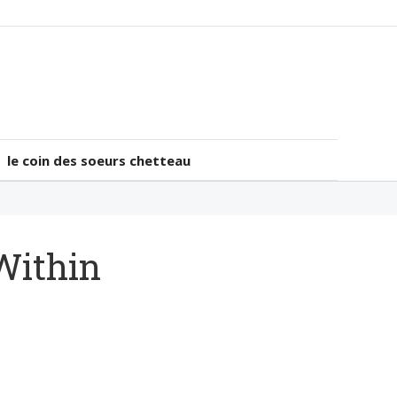
le coin des soeurs chetteau
le coin des soeurs chetteau
Within