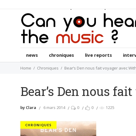
news
chroniques
live reports
int
news
chroniques
live reports
inter
Home
Chroniques
Bear’s Den nous fait voyager avec Wit
Bear’s Den nous fai
by Clara
6 mars 2014
0
0
1225
CHRONIQUES