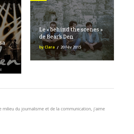
Le « behind the scenes »
de Bear’s Den
sa
by Clara
20 Fév 2015
e
le milieu du journalisme et de la communication, j'aime