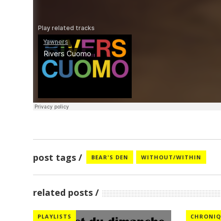
post tags
BEAR'S DEN
WITHOUT/WITHIN
related posts
PLAYLISTS
CHRONIQ