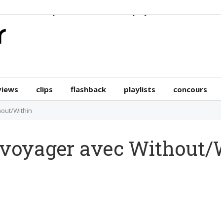
erviews
clips
flashback
playlists
concours
views
clips
flashback
playlists
concours
hout/Within
t voyager avec Without/