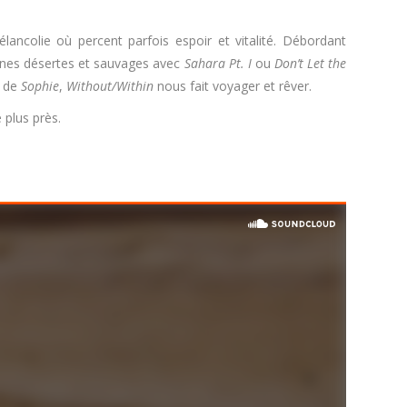
ancolie où percent parfois espoir et vitalité. Débordant
laines désertes et sauvages avec
Sahara Pt. I
ou
Don’t Let the
k de
Sophie
,
Without/Within
nous fait voyager et rêver.
 plus près.