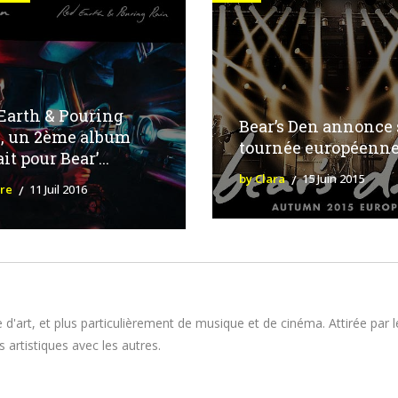
Earth & Pouring
Bear’s Den annonce 
, un 2ème album
tournée européenn
it pour Bear’...
by Clara
15 Juin 2015
ure
11 Juil 2016
 d'art, et plus particulièrement de musique et de cinéma. Attirée par 
 artistiques avec les autres.