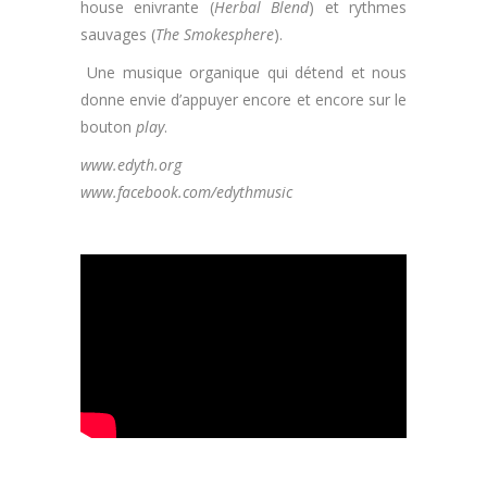
house enivrante (
Herbal Blend
) et rythmes
sauvages (
The Smokesphere
).
Une musique organique qui détend et nous
donne envie d’appuyer encore et encore sur le
bouton
play
.
www.edyth.org
www.facebook.com/edythmusic