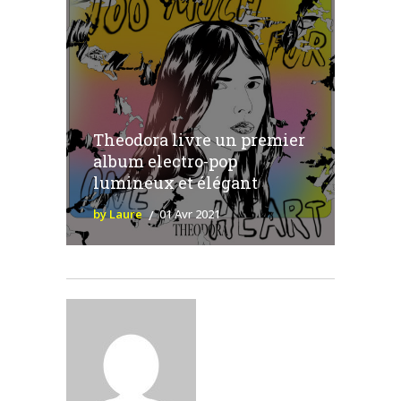
Theodora livre un premier
album electro-pop
lumineux et élégant
by Laure
01 Avr 2021