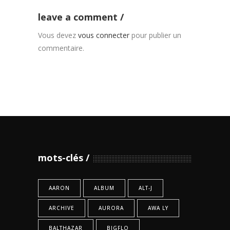
leave a comment
Vous devez
vous connecter
pour publier un
commentaire.
mots-clés
AARON
ALBUM
ALT-J
ARCHIVE
AURORA
AWA LY
BALTHAZAR
BIGFLO