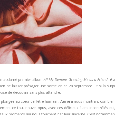
son acclamé premier album
All My Demons Greeting Me as a Friend
,
Au
rien ne laisser présager une sortie en ce 28 septembre. Et si la surpris
pose de découvrir sans plus attendre.
 plongée au cœur de l’être humain ;
Aurora
nous montrant combien il
ement ce tout nouvel opus, avec ces délicieux élans incontrôlés q
ès beaux moments qui nous touchent par leur sincérité. C’est notammen