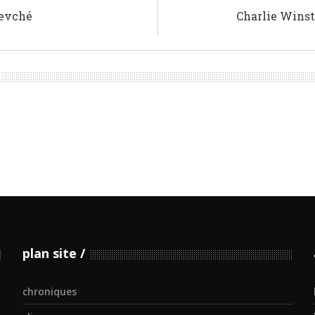
Nevché
Charlie Winst
plan site
chroniques