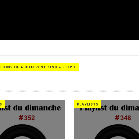
TIONS OF A DIFFERENT KIND – STEP 1
S
PLAYLISTS