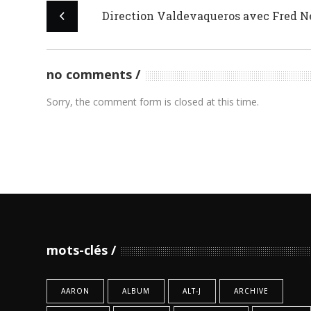
Direction Valdevaqueros avec Fred 
no comments
Sorry, the comment form is closed at this time.
mots-clés
AARON
ALBUM
ALT-J
ARCHIVE