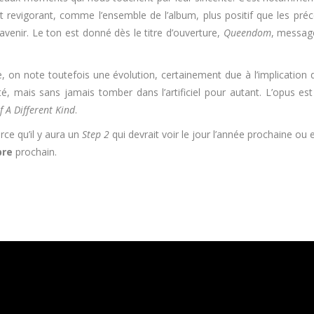
t revigorant, comme l’ensemble de l’album, plus positif que les pré
’avenir. Le ton est donné dès le titre d’ouverture,
Queendom
, message
ine, on note toutefois une évolution, certainement due à l’implicatio
, mais sans jamais tomber dans l’artificiel pour autant. L’opus e
f A Different Kind
.
rce qu’il y aura un
Step 2
qui devrait voir le jour l’année prochaine ou
bre
prochain.