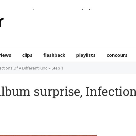
erviews
clips
flashback
playlists
concours
views
clips
flashback
playlists
concours
ctions Of A Different Kind – Step 1
lbum surprise, Infection