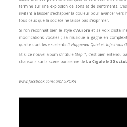
termine sur une explosion de sons et de sentiments. C’es
invitant à laisser s’échapper la douleur pour avancer vers l
tous ceux que la société ne laisse pas s’exprimer.
Si l’on reconnaît bien le style d’
Aurora
et sa voix cristall
modifications vocales ; sa musique a gagné en complexité
qualité dont les excellents
It Happened Quiet
et
Infections O
Et si ce nouvel album s’intitule
Step 1
, c’est bien entendu pa
chansons sur la scène parisienne de
La Cigale
le
30 octo
.
www.facebook.com/iamAURORA
.