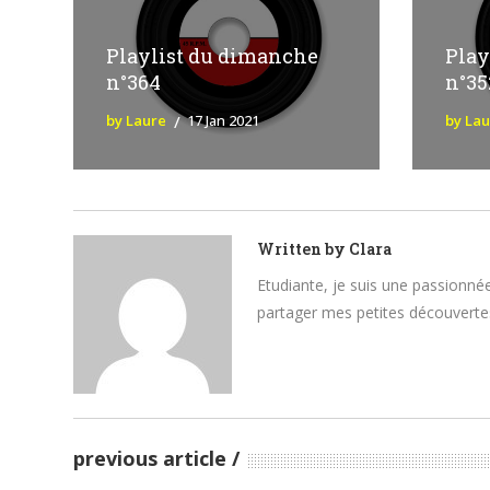
Playlist du dimanche
Play
n°364
n°35
by Laure
17 Jan 2021
by La
Written by
Clara
Etudiante, je suis une passionnée
partager mes petites découvertes
previous article