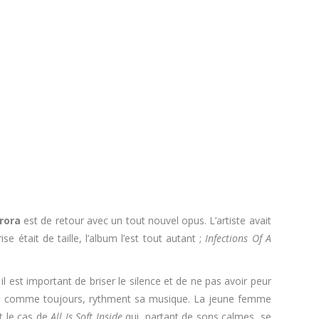
rora
est de retour avec un tout nouvel opus. L’artiste avait
e était de taille, l’album l’est tout autant ;
Infections Of A
 est important de briser le silence et de ne pas avoir peur
ui, comme toujours, rythment sa musique. La jeune femme
t le cas de
All Is Soft Inside
qui, partant de sons calmes, se