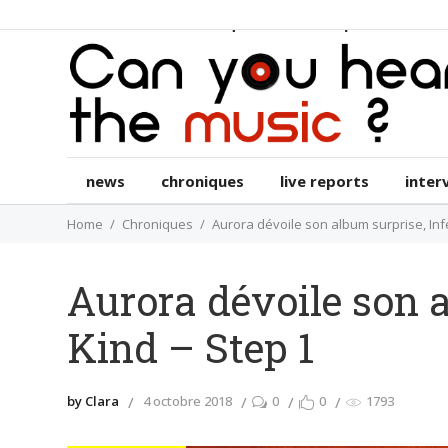
news
chroniques
live reports
int
news
chroniques
live reports
inter
Home
Chroniques
Aurora dévoile son album surprise, Infe
Aurora dévoile son a
Kind – Step 1
by Clara
4 octobre 2018
0
0
1793