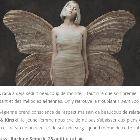
urora
a déjà séduit beaucoup de monde. Il faut dire que son premier
sant et des mélodies aériennes. On y retrouve le troublant
I Went Too
égienne prend conscience de l’aspect malsain de beaucoup de relat
 & Kinski
, la jeune femme nous crie de ne pas s’abaisser aux pieds 
de cet océan de noirceur et de solitude surgit quand même de cette subl
stival
Rock en Seine
le
28 août
prochain.