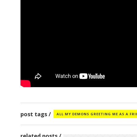
post tags
ALL MY DEMONS GREETING ME AS A FR
related posts