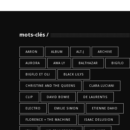
mots-clés
AARON
ALBUM
ALT-J
ARCHIVE
AURORA
AWA LY
BALTHAZAR
BIGFLO
BIGFLO ET OLI
BLACK LILYS
CHRISTINE AND THE QUEENS
CLARA LUCIANI
CLIP
DAVID BOWIE
DE LAURENTIS
ELECTRO
EMILIE SIMON
ETIENNE DAHO
FLORENCE + THE MACHINE
ISAAC DELUSION