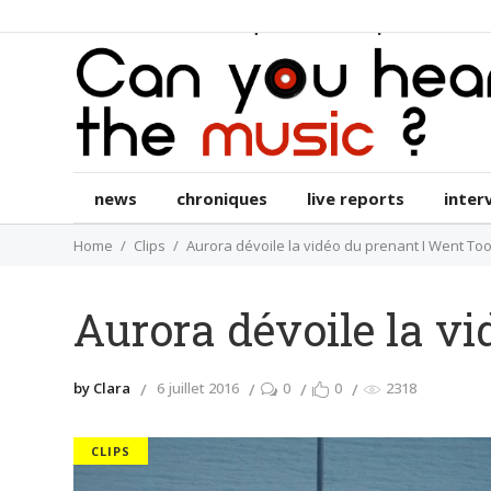
news
chroniques
live reports
int
news
chroniques
live reports
inter
Home
Clips
Aurora dévoile la vidéo du prenant I Went Too
Aurora dévoile la v
by Clara
6 juillet 2016
0
0
2318
CLIPS