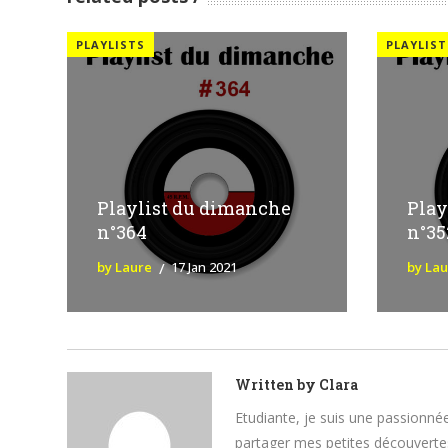
PLAYLISTS
PLAYLIST
Playlist du dimanche
Play
n°364
n°35
by Laure
17 Jan 2021
by La
Written by
Clara
Etudiante, je suis une passionnée
partager mes petites découvertes