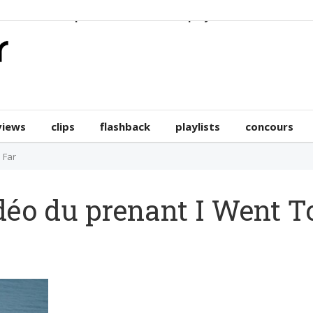
erviews
clips
flashback
playlists
concours
views
clips
flashback
playlists
concours
 Far
idéo du prenant I Went T