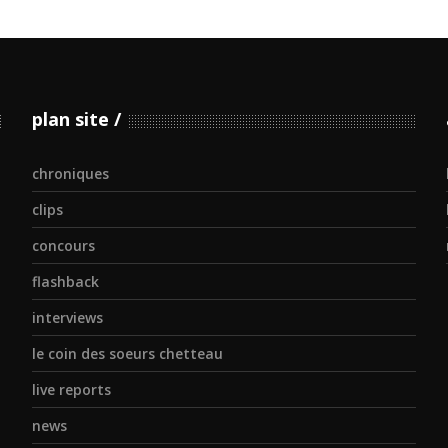
plan site
chroniques
clips
concours
flashback
interviews
le coin des soeurs chetteau
live reports
news