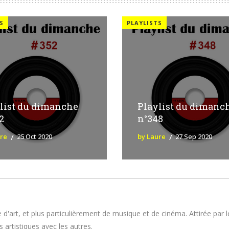
S
PLAYLISTS
list du dimanche
Playlist du dimanc
2
n°348
ure
25 Oct 2020
by Laure
27 Sep 2020
 d'art, et plus particulièrement de musique et de cinéma. Attirée par 
 artistiques avec les autres.