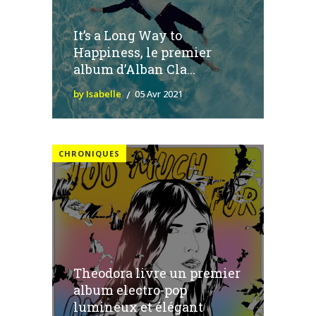
It’s a Long Way to
Happiness, le premier
album d’Alban Cla...
by Isabelle
05 Avr 2021
CHRONIQUES
Theodora livre un premier
album electro-pop
lumineux et élégant