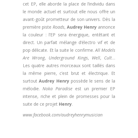
cet EP, elle aborde la place de l’individu dans
le monde actuel et surtout elle nous offre un
avant-goût prometteur de son univers. Dès la
première piste
Roads
,
Audrey Henry
annonce
la couleur : l’EP sera énergique, entêtant et
direct. Un parfait mélange d’électro vif et de
pop délicate. Et la suite le confirme.
All Models
Are Wrong
,
Underground Kings
,
Well
,
Cult
…
Les quatre autres morceaux sont taillés dans
la même pierre, c’est brut et électrique. Et
surtout
Audrey Henry
possède le sens de la
mélodie.
Noka Paradise
est un premier EP
intense, riche et plein de promesses pour la
suite de ce projet
Henry
.
www.facebook.com/audreyhenrymusician
.