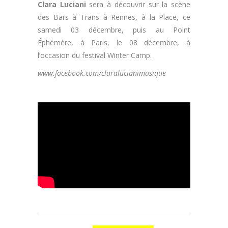
Clara Luciani
sera à découvrir sur la scène
des Bars à Trans à Rennes, à la Place, ce
samedi 03 décembre, puis au Point
Éphémère, à Paris, le 08 décembre, à
l’occasion du festival Winter Camp.
www.facebook.com/claralucianimusique
.