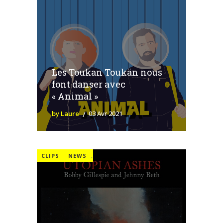
Les Toukan Toukän nous
font danser avec
« Animal »
by Laure
03 Avr 2021
CLIPS
NEWS
,